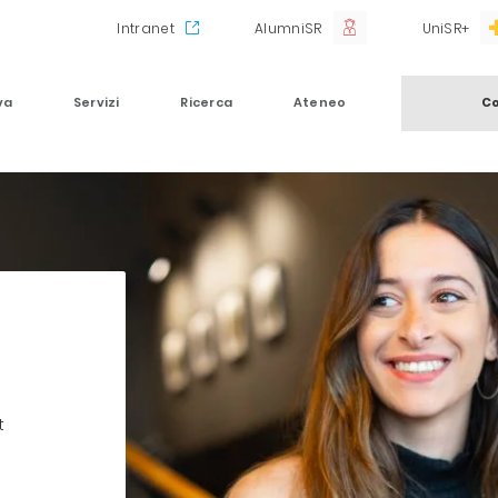
Intranet
AlumniSR
UniSR+
va
Servizi
Ricerca
Ateneo
Co
!
t