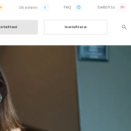
FAQ
Switch to
Siti esterni
ntattaci
Iscriviti ora
Searc