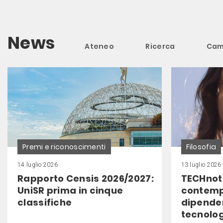
News
Ateneo
Ricerca
Cam
Premi e riconoscimenti
Filosofia
14 luglio 2026
13 luglio 2026
Rapporto Censis 2026/2027:
TECHnot
UniSR prima in cinque
contemp
classifiche
dipende
tecnolo