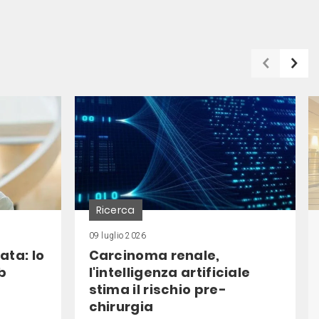
Ricerca
09 luglio 2026
ata: lo
Carcinoma renale,
b
l'intelligenza artificiale
stima il rischio pre-
chirurgia