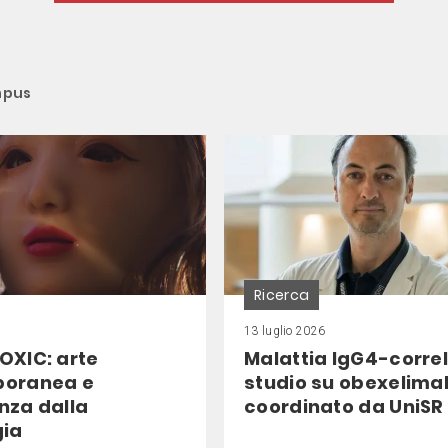
pus
Ricerca
13 luglio 2026
OXIC: arte
Malattia IgG4-correl
oranea e
studio su obexelima
nza dalla
coordinato da UniSR
gia