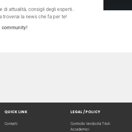
e di attualità, consigli degli esperti…
 troverai la news che fa per te!
ra community!
QUICK LINK
LEGAL / POLICY
Contatti
Controllo Veridicità Titoli
Accademici