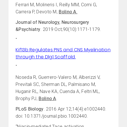
Ferrari M, Molineris I, Reilly MM, Comi G,
Carrera P, Devoto M,
Bolino A
.
Journal of Neurology, Neurosurgery
&Psychiatry
. 2019 Oct;90(10):1171-1179.
"
Kif13b Regulates PNS and CNS Myelination
through the Dlg1 Scaffold.
"
Noseda R, Guerrero-Valero M, Alberizzi V,
Previtali SC, Sherman DL, Palmisano M,
Huganir RL, Nave KA, Cuenda A, Feltri ML,
Brophy PJ,
Bolino A
.
PLoS Biology
. 2016 Apr 12;14(4):e1002440.
doi: 10.1371/journal.pbio.1002440.
“Niacin-mediated Tace activation