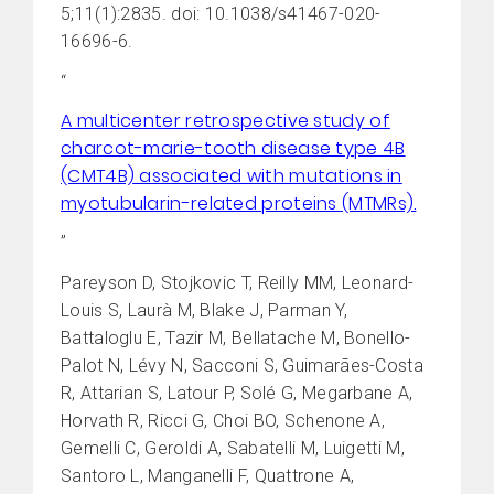
5;11(1):2835. doi: 10.1038/s41467-020-
16696-6.
“
A multicenter retrospective study of
charcot-marie-tooth disease type 4B
(CMT4B) associated with mutations in
myotubularin-related proteins (MTMRs).
”
Pareyson D, Stojkovic T, Reilly MM, Leonard-
Louis S, Laurà M, Blake J, Parman Y,
Battaloglu E, Tazir M, Bellatache M, Bonello-
Palot N, Lévy N, Sacconi S, Guimarães-Costa
R, Attarian S, Latour P, Solé G, Megarbane A,
Horvath R, Ricci G, Choi BO, Schenone A,
Gemelli C, Geroldi A, Sabatelli M, Luigetti M,
Santoro L, Manganelli F, Quattrone A,