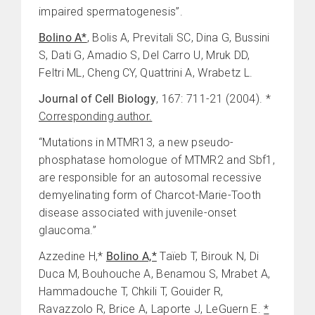
impaired spermatogenesis”.
Bolino A*
, Bolis A, Previtali SC, Dina G, Bussini
S, Dati G, Amadio S, Del Carro U, Mruk DD,
Feltri ML, Cheng CY, Quattrini A, Wrabetz L.
Journal of Cell Biology
, 167: 711-21 (2004). *
Corresponding author
.
“Mutations in MTMR13, a new pseudo-
phosphatase homologue of MTMR2 and Sbf1,
are responsible for an autosomal recessive
demyelinating form of Charcot-Marie-Tooth
disease associated with juvenile-onset
glaucoma.”
Azzedine H,*
Bolino A,*
Taïeb T, Birouk N, Di
Duca M, Bouhouche A, Benamou S, Mrabet A,
Hammadouche T, Chkili T, Gouider R,
Ravazzolo R, Brice A, Laporte J, LeGuern E.
*