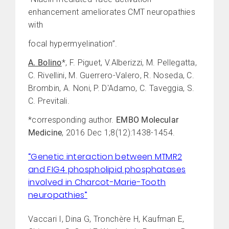
enhancement ameliorates CMT neuropathies
with
focal hypermyelination”.
A. Bolino
*, F. Piguet, V.Alberizzi, M. Pellegatta,
C. Rivellini, M. Guerrero-Valero, R. Noseda, C.
Brombin, A. Noni, P. D'Adamo, C. Taveggia, S.
C. Previtali.
*corresponding author.
EMBO Molecular
Medicine
, 2016 Dec 1;8(12):1438-1454.
“Genetic interaction between MTMR2
and FIG4 phospholipid phosphatases
involved in Charcot-Marie-Tooth
neuropathies”
Vaccari I, Dina G, Tronchère H, Kaufman E,