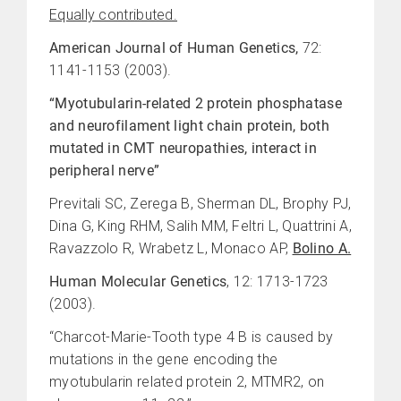
Equally contributed.
American Journal of Human Genetics,
72:
1141-1153 (2003).
“Myotubularin-related 2 protein phosphatase
and neurofilament light chain protein, both
mutated in CMT neuropathies, interact in
peripheral nerve”
Previtali SC, Zerega B, Sherman DL, Brophy PJ,
Dina G, King RHM, Salih MM, Feltri L, Quattrini A,
Ravazzolo R, Wrabetz L, Monaco AP,
Bolino A.
Human Molecular Genetics
, 12: 1713-1723
(2003).
“Charcot-Marie-Tooth type 4 B is caused by
mutations in the gene encoding the
myotubularin related protein 2, MTMR2, on