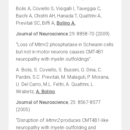
Bolis A, Coviello S, Visigalli I, Taveggia C,
Bachi A, Chishti AH, Hanada T, Quattrini A,
Previtali SC, Biffi A,
Bolino A.
Journal of Neuroscience
29: 8858-70 (2009).
“Loss of Mtmr2 phosphatase in Schwann cells
but not in motor neurons causes CMT4B1
neuropathy with myelin outfoldings”.
A. Bolis, S. Coviello, S. Bussini, G. Dina, C.
Pardini, S.C. Previtali, M. Malaguti, P. Morana,
U. Del Carro, M.L. Feltri, A. Quattrini, L.
Wrabetz,
A. Bolino
.
Journal of Neuroscience
,
25: 8567-8577
(2005).
“Disruption of
Mtmr2
produces CMT4B1-like
neuropathy with myelin outfolding and