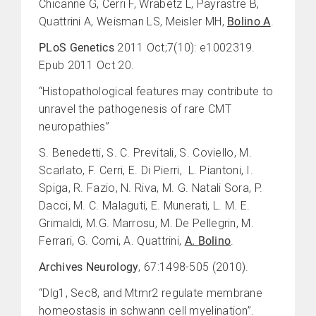
Chicanne G, Cerri F, Wrabetz L, Payrastre B,
Quattrini A, Weisman LS, Meisler MH,
Bolino A
.
PLoS Genetics
2011 Oct;7(10): e1002319.
Epub 2011 Oct 20.
“Histopathological features may contribute to
unravel the pathogenesis of rare CMT
neuropathies”
S. Benedetti, S. C. Previtali, S. Coviello, M.
Scarlato, F. Cerri, E. Di Pierri, L. Piantoni, I.
Spiga, R. Fazio, N. Riva, M. G. Natali Sora, P.
Dacci, M. C. Malaguti, E. Munerati, L. M. E.
Grimaldi, M.G. Marrosu, M. De Pellegrin, M.
Ferrari, G. Comi, A. Quattrini,
A. Bolino
.
Archives Neurology
, 67:1498-505 (2010).
“Dlg1, Sec8, and Mtmr2 regulate membrane
homeostasis in schwann cell myelination”.