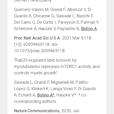
CMT4B1 neuropathy”.
Guerrero-Valero M, Grandi F, Alberizzi V, Di
Guardo R, Chicanne G, Sawade L, Bianchi F,
Del Carro U, De Curtis I, Pareyson D, Parman Y,
Schenone A, Haucke V, Payrastre B,
Bolino A
.
Proc Natl Acad Sci U S A
. 2021 Mar 9;118
(10), e2009469118. doi:
10.1073/pnas.2009469118.
“Rab35-regulated lipid turnover by
myotubularins represses mTORC1 activity and
controls myelin growth”.
Sawade L, Grandi F, Mignanelli M, Patiño-
López G, Klinkert K, Langa Vives F, Di Guardo
R, Echard A,
Bolino A*
, Haucke V*. * co-
corresponding authors.
Nature Communications,
2020, Jun