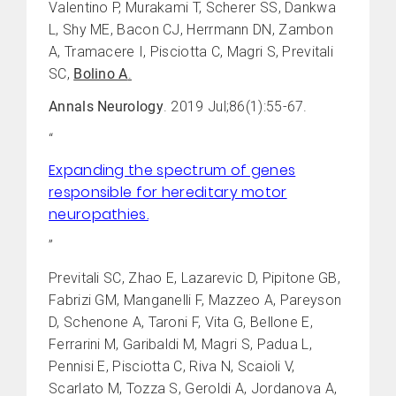
Valentino P, Murakami T, Scherer SS, Dankwa
L, Shy ME, Bacon CJ, Herrmann DN, Zambon
A, Tramacere I, Pisciotta C, Magri S, Previtali
SC,
Bolino A
.
Annals Neurology
. 2019 Jul;86(1):55-67.
“
Expanding the spectrum of genes
responsible for hereditary motor
neuropathies.
”
Previtali SC, Zhao E, Lazarevic D, Pipitone GB,
Fabrizi GM, Manganelli F, Mazzeo A, Pareyson
D, Schenone A, Taroni F, Vita G, Bellone E,
Ferrarini M, Garibaldi M, Magri S, Padua L,
Pennisi E, Pisciotta C, Riva N, Scaioli V,
Scarlato M, Tozza S, Geroldi A, Jordanova A,