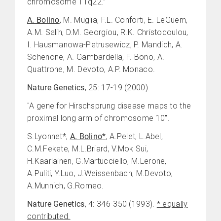
chromosome 11q22.”
A. Bolino
, M. Muglia, F.L. Conforti, E. LeGuern,
A.M. Salih, D.M. Georgiou, R.K. Christodoulou,
I. Hausmanowa-Petrusewicz, P. Mandich, A.
Schenone, A. Gambardella, F. Bono, A.
Quattrone, M. Devoto, A.P. Monaco.
Nature Genetics
, 25: 17-19 (2000).
"A gene for Hirschsprung disease maps to the
proximal long arm of chromosome 10".
S.Lyonnet*,
A. Bolino*
, A.Pelet, L.Abel,
C.M.Fekete, M.L.Briard, V.Mok Sui,
H.Kaariainen, G.Martucciello, M.Lerone,
A.Puliti, Y.Luo, J.Weissenbach, M.Devoto,
A.Munnich, G.Romeo.
Nature Genetics
, 4: 346-350 (1993).
* equally
contributed.