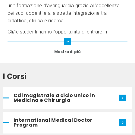
una formazione d’avanguardia grazie all’eccellenza
dei suoi docenti e alla stretta integrazione tra
didattica, clinica e ricerca.
Gli/le studenti hanno l’opportunità di entrare in
contatto fin dagli inizi del proprio percorso con
l’assistenza avanzata offerta dall’
IRCCS Ospedale San
Mostra di più
Raffaele
e con la ricerca di alta qualità svolta
all’interno della struttura. Il valore aggiunto del
“sistema” San Raffaele (Istituto scientifico, Ospedale
I Corsi
inserito nel Gruppo Ospedaliero San Donato e
Università) è la possibilità di trasferire nell’immediato i
dati della ricerca al letto del paziente.
Cdl magistrale a ciclo unico in
Medicina e Chirurgia
International Medical Doctor
Program