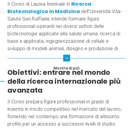
Ricerca
Il Corso di Laurea triennale in
Biotecnologica in Medicina
dell’Università Vita-
Salute San Raffaele intende formare figure
professionali operanti nei diversi settori delle
biotecnologie applicate alla salute umana: ricerca di
base e applicata, ingegnerizzazione di cellule e
sviluppo di modelli animali, disegno e produzione di
vettori per terapia genica, disegno, produzione e
controllo di farmaci biotecnologici, ormoni e vaccini,
Mostra di più
Obiettivi: entrare nel mondo
produzione e controllo di prodotti naturali bioattivi.
della ricerca internazionale più
avanzata
Il Corso prepara figure professionali in grado di
inserirsi in modo competitivo nel mercato del lavoro,
fornendo nel contempo una formazione di altissimo
profilo per un accesso a successivi livelli di studio.