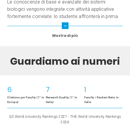
Le conoscenze di base e avanzate dei sistemi
biologici vengono integrate con attività applicative
fortemente correlate: lo studente affronterà in prima
persona le principali tecniche preparative e analitiche
nell’ambito di un progetto sperimentale che si svolge
Mostra di più
nel corso del triennio ed è assimilabile all’attività di
ricerca svolta nella realtà lavorativa.
Guardiamo ai numeri
6
7
1
Citations per Faculty​ (1° in
Research Quality (1° in
Faculty / Student Ratio in
Europa)
Italia)
Italia
QS World University Rankings 2027 - THE World University Rankings
2026​