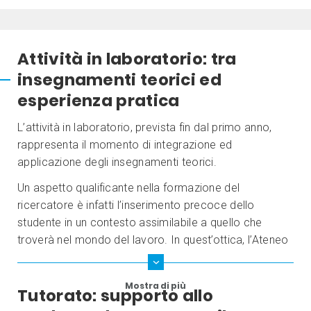
Attività in laboratorio: tra
insegnamenti teorici ed
esperienza pratica
L’attività in laboratorio, prevista fin dal primo anno,
rappresenta il momento di integrazione ed
applicazione degli insegnamenti teorici.
Un aspetto qualificante nella formazione del
ricercatore è infatti l’inserimento precoce dello
studente in un contesto assimilabile a quello che
troverà nel mondo del lavoro. In quest’ottica, l’Ateneo
ha allestito un laboratorio progettato per dare la
possibilità al singolo studente di lavorare in modo
Mostra di più
Tutorato: supporto allo
indipendente, sotto la guida di docenti e tutori.