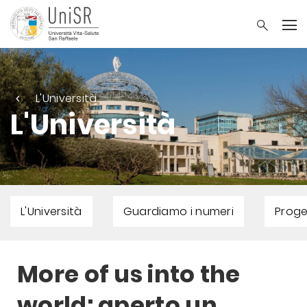
L'Università
L'Università
L'Università
Guardiamo i numeri
Proge
More of us into the
world: aperto un