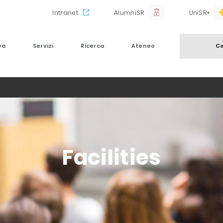
Intranet
AlumniSR
UniSR+
va
Servizi
Ricerca
Ateneo
Co
Facilities