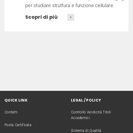
per studiare struttura e funzione cellulare.
Scopri di più
QUICK LINK
LEGAL / POLICY
Contatti
Controllo Veridicità Titoli
Accademici
Posta Certificata
Sistema di Qualità