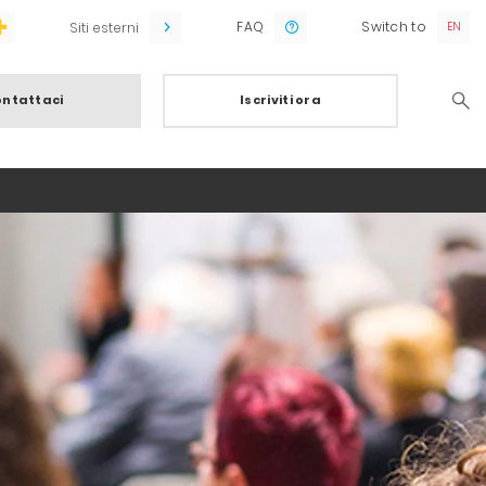
FAQ
Switch to
Siti esterni
ntattaci
Iscriviti ora
Searc