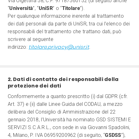
Via Olgettina 58, C.F. 97187560152 (di seguito anche
“
Università
”, “
UniSR
” o “
Titolare
”).
Per qualunque informazione inerente al trattamento
dei dati personali da parte di UniSR, tra cui l’elenco dei
responsabili del trattamento che trattano dati, può
scrivere al seguente
titolare.
privacy@unisr.it
indirizzo:
.
2. Dati di contatto dei responsabili della
protezione dei dati
Conformemente a quanto prescritto (i) dal GDPR (cfr.
Art. 37) e (ii) dalle Linee Guida del CODAU, a mezzo
delibera del Consiglio di Amministrazione del 22
gennaio 2018, l’Università ha nominato GSD SISTEMI E
SERVIZI S.C.A.R.L., con sede in via Giovanni Spadolini,
4, Milano, P. IVA 06959200962 (di seguito, “
GSDSS
”),