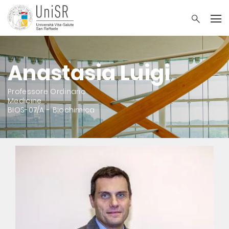
Anastasia Luigi
Professore Ordinario
Medicine
BIOS-07/A - Biochimica