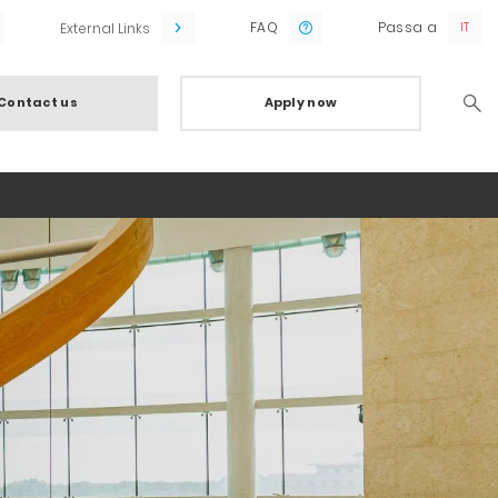
FAQ
Passa a
External Links
Contact us
Apply now
Searc