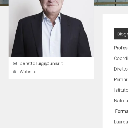
Biog
Profes
Coordi
beretta.luigi@unisr.it
Dirett
Website
Primar
Istitut
Nato a
Formaz
Laurea 