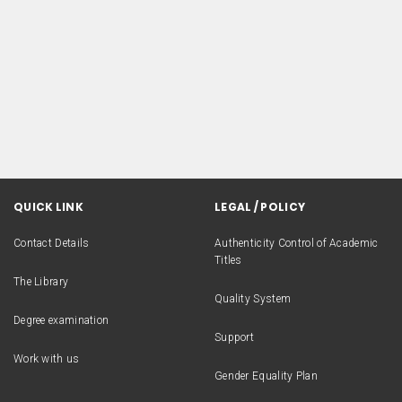
QUICK LINK
LEGAL / POLICY
Contact Details
Authenticity Control of Academic
Titles
The Library
Quality System
Degree examination
Support
Work with us
Gender Equality Plan