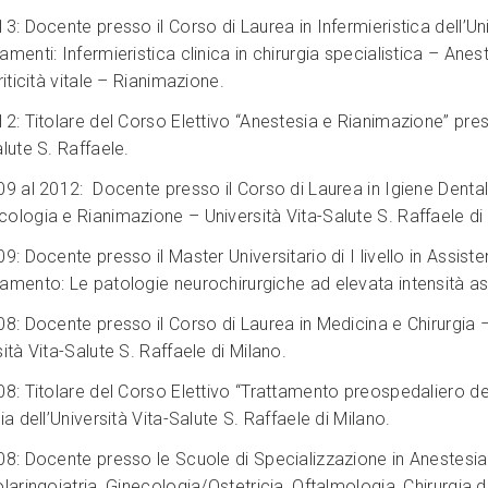
3: Docente presso il Corso di Laurea in Infermieristica dell’Uni
menti: Infermieristica clinica in chirurgia specialistica – Anes
riticità vitale – Rianimazione.
12: Titolare del Corso Elettivo “Anestesia e Rianimazione” pres
lute S. Raffaele.
09 al 2012: Docente presso il Corso di Laurea in Igiene Denta
ologia e Rianimazione – Università Vita-Salute S. Raffaele di
9: Docente presso il Master Universitario di I livello in Assist
amento: Le patologie neurochirurgiche ad elevata intensità as
08: Docente presso il Corso di Laurea in Medicina e Chirurgi
ità Vita-Salute S. Raffaele di Milano.
08: Titolare del Corso Elettivo “Trattamento preospedaliero de
ia dell’Università Vita-Salute S. Raffaele di Milano.
08: Docente presso le Scuole di Specializzazione in Anestesia
olaringoiatria, Ginecologia/Ostetricia, Oftalmologia, Chirurgia 