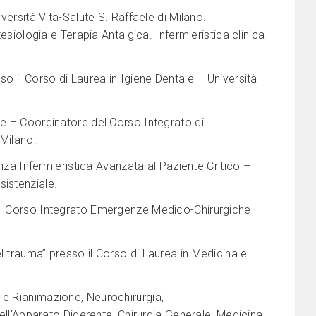
versità Vita-Salute S. Raffaele di Milano.
tesiologia e Terapia Antalgica. Infermieristica clinica
so il Corso di Laurea in Igiene Dentale – Università
le – Coordinatore del Corso Integrato di
 Milano.
enza Infermieristica Avanzata al Paziente Critico –
sistenziale.
a – Corso Integrato Emergenze Medico-Chirurgiche –
l trauma” presso il Corso di Laurea in Medicina e
 e Rianimazione, Neurochirurgia,
dell’Apparato Digerente, Chirurgia Generale, Medicina