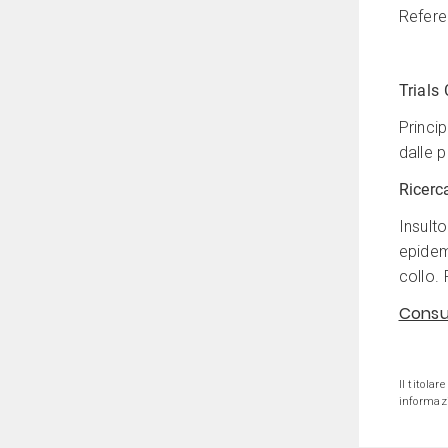
Refere
Trials 
Princi
dalle p
Ricerc
Insult
epidem
collo.
Consul
Il titolar
informazi