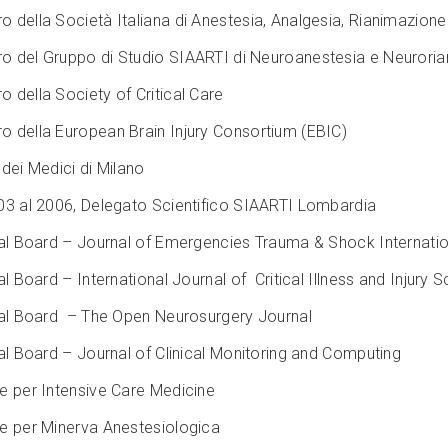
 della Società Italiana di Anestesia, Analgesia, Rianimazione
 del Gruppo di Studio SIAARTI di Neuroanestesia e Neurori
 della Society of Critical Care
 della European Brain Injury Consortium (EBIC)
 dei Medici di Milano
03 al 2006, Delegato Scientifico SIAARTI Lombardia
ial Board – Journal of Emergencies Trauma & Shock Internatio
al Board – International Journal of Critical Illness and Injury 
ial Board – The Open Neurosurgery Journal
ial Board – Journal of Clinical Monitoring and Computing
e per Intensive Care Medicine
e per Minerva Anestesiologica