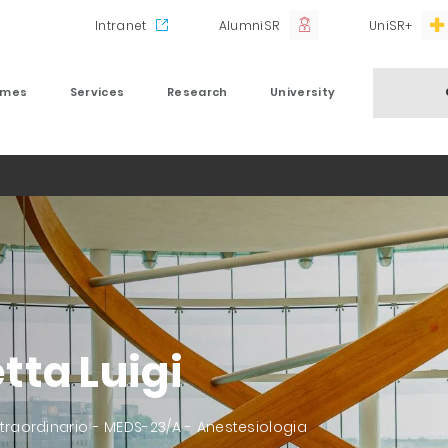
Intranet
AlumniSR
UniSR+
mmes
Services
Research
University
tta Luigi
traordinario - MEDS-23/A - Anestesiologia