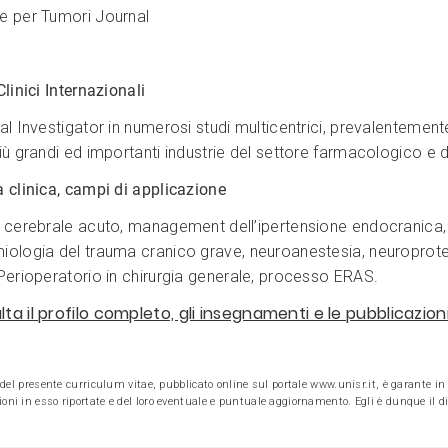
e per Tumori Journal
Clinici Internazionali
pal Investigator in numerosi studi multicentrici, prevalentemen
iù grandi ed importanti industrie del settore farmacologico e d
a clinica, campi di applicazione
o cerebrale acuto, management dell’ipertensione endocranica
iologia del trauma cranico grave, neuroanestesia, neuroprotez
 Perioperatorio in chirurgia generale, processo ERAS.
ta il profilo completo, gli insegnamenti e le pubblicazio
e del presente curriculum vitae, pubblicato online sul portale www.unisr.it, è garante in v
oni in esso riportate e del loro eventuale e puntuale aggiornamento. Egli è dunque il dir