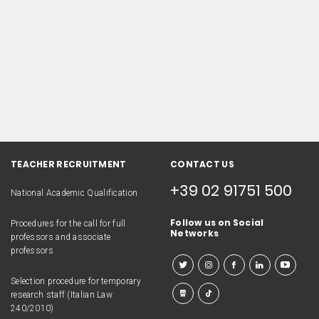
TEACHER RECRUITMENT
CONTACT US
+39 02 91751 500
National Academic Qualification
Follow us on Social
Procedures for the call for full
Networks
professors and associate
professors
Selection procedure for temporary
research staff (Italian Law
240/2010)