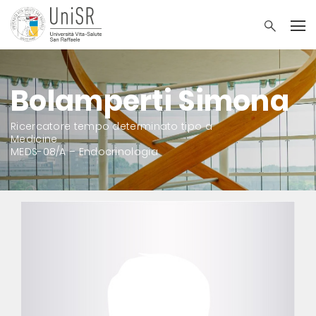
Bolamperti Simona
Ricercatore tempo determinato tipo a
Medicine
MEDS-08/A – Endocrinologia