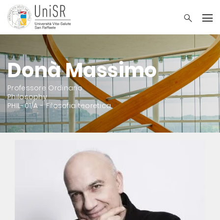
Donà Massimo
Professore Ordinario
Philosophy
PHIL-01/A - Filosofia teoretica