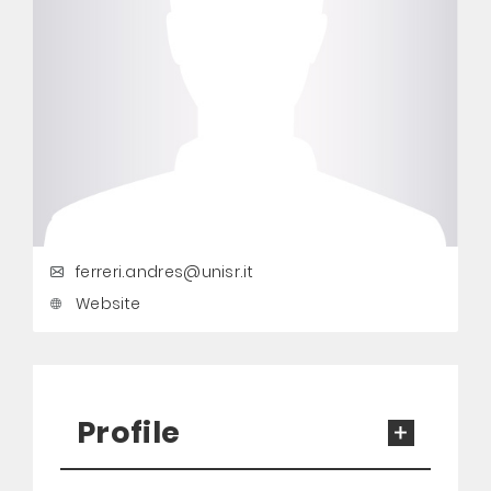
ferreri.andres@unisr.it
Website
Profile