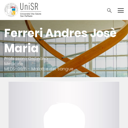
Ferreri Andres Josè
Maria
Professore Ordinario
Medicine
MEDS-09/B - Malattie del sangue