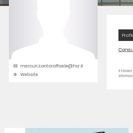
Profi
Consul
mercuri.santoraffaele@hsr.it
Il titolar
Website
informazi