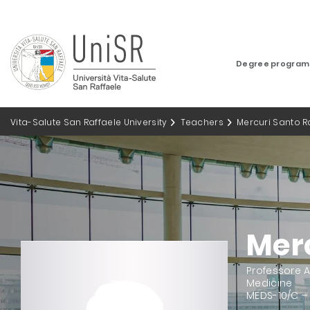
Degree progra
Vita-Salute San Raffaele University
Teachers
Mercuri Santo R
Merc
Professore 
Medicine
MEDS-10/C –