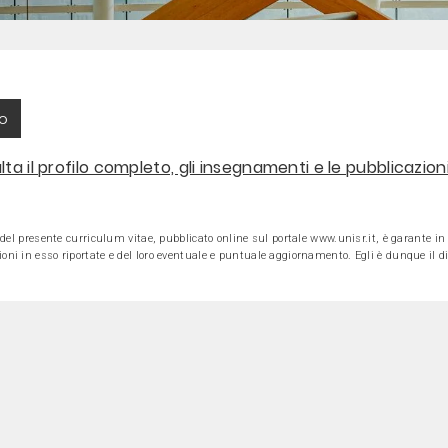
lo
ta il profilo completo, gli insegnamenti e le pubblicazio
e del presente curriculum vitae, pubblicato online sul portale www.unisr.it, è garante in v
oni in esso riportate e del loro eventuale e puntuale aggiornamento. Egli è dunque il dir