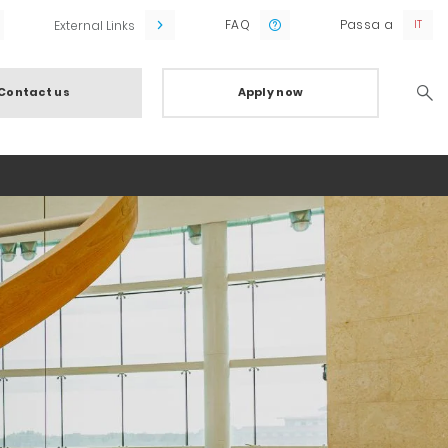
FAQ
Passa a
External Links
Contact us
Apply now
Searc