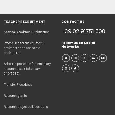
TEACHER RECRUITMENT
CONTACT US
+39 02 91751 500
National Academic Qualification
Follow us on Social
Procedures for the call for full
Networks
professors and associate
professors
Selection procedure for temporary
research staff (Italian Law
240/2010)
Transfer Procedures
Research grants
Research project collaborations