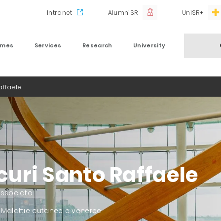
Intranet
AlumniSR
UniSR+
mmes
Services
Research
University
affaele
uri Santo Raffaele
Associato
 Malattie cutanee e veneree