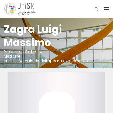
Zagra Luigi
Massimo
Professore Ordinario
Medicine
MEDS-19/A malattie dell’apparato locomotore