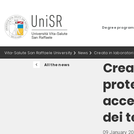
Degree progra
Vita-Salute San Raffaele University
News
Creata in laboratori
Crea
All the news
prot
acce
dei t
09 January 2