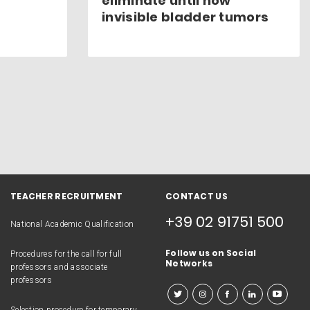
eliminate until now
invisible bladder tumors
TEACHER RECRUITMENT
CONTACT US
+39 02 91751 500
National Academic Qualification
Follow us on Social
Procedures for the call for full
Networks
professors and associate
professors