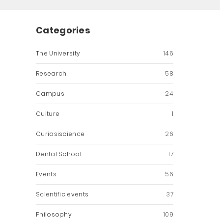
Categories
The University
146
Research
58
Campus
24
Culture
1
Curiosiscience
26
Dental School
17
Events
56
Scientific events
37
Philosophy
109