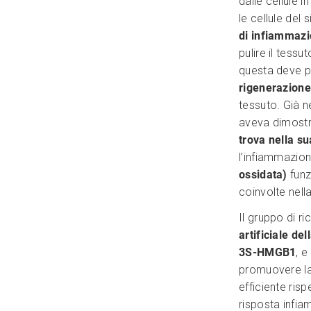
dalle cellule 
le cellule del
di infiammaz
pulire il tess
questa deve p
rigenerazione
tessuto. Già n
aveva dimostr
trova nella s
l’infiammazio
ossidata)
funz
coinvolte nella
Il gruppo di r
artificiale de
3S-HMGB1
, 
promuovere la
efficiente risp
risposta infi