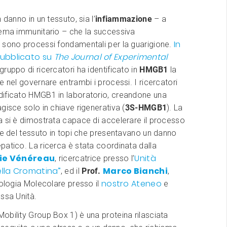
 danno in un tessuto, sia l’
infiammazione
– a
tema immunitario – che la successiva
In
sono processi fondamentali per la guarigione.
pubblicato su
The Journal of Experimental
gruppo di ricercatori ha identificato in
HMGB1
la
e nel governare entrambi i processi. I ricercatori
ificato HMGB1 in laboratorio, creandone una
gisce solo in chiave rigenerativa (
3S-HMGB1
). La
a si è dimostrata capace di accelerare il processo
ne del tessuto in topi che presentavano un danno
atico. La ricerca è stata coordinata dalla
lie Vénéreau
Unità
, ricercatrice presso l’
lla Cromatina”
Marco Bianchi
, ed il
Prof.
,
nostro Ateneo
iologia Molecolare presso il
e
ssa Unità.
bility Group Box 1) è una proteina rilasciata