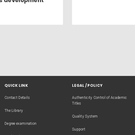
ts development
QUICK LINK
LEGAL / POLICY
Contact Details
Authenticity Control of Academic
Titles
The Library
Quality System
Degree examination
Support