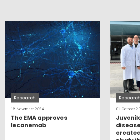
Research
Researc
18 November 2024
01 October 2
The EMA approves
Juvenil
lecanemab
disease
created