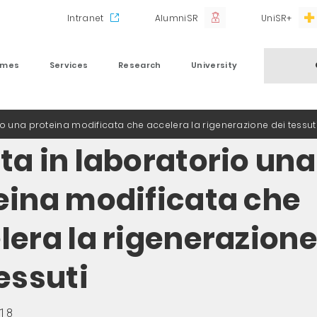
Intranet
AlumniSR
UniSR+
mmes
Services
Research
University
o una proteina modificata che accelera la rigenerazione dei tessut
ta in laboratorio una
eina modificata che
lera la rigenerazion
essuti
018