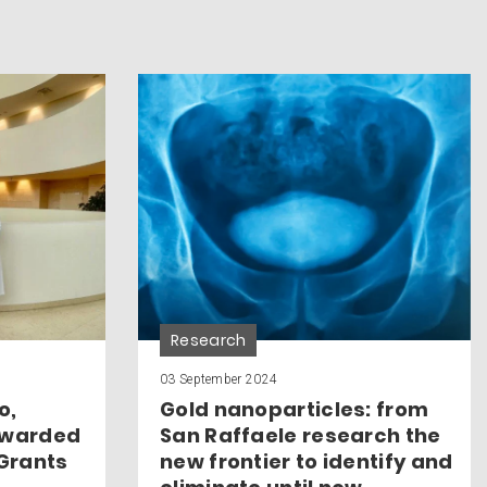
Research
03 September 2024
o,
Gold nanoparticles: from
awarded
San Raffaele research the
 Grants
new frontier to identify and