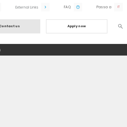
FAQ
Passa a
External Links
Contact us
Apply now
Searc
i
e