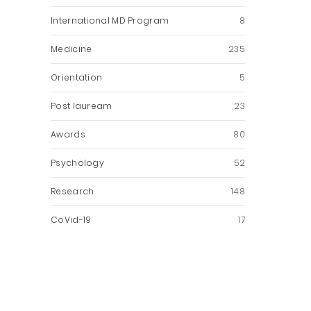
International MD Program
8
Medicine
235
Orientation
5
Post lauream
23
Awards
80
Psychology
52
Research
148
CoVid-19
17