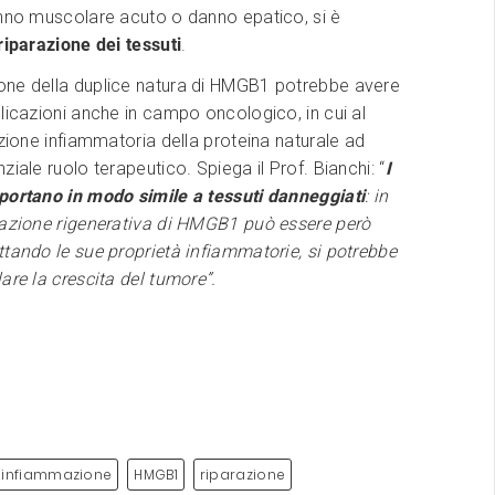
anno muscolare acuto o danno epatico, si è
riparazione dei tessuti
.
ne della duplice natura di HMGB1 potrebbe avere
licazioni anche in campo oncologico, in cui al
azione infiammatoria della proteina naturale ad
ziale ruolo terapeutico. Spiega il Prof. Bianchi: “
I
portano in modo simile a tessuti danneggiati
: in
’azione rigenerativa di HMGB1 può essere però
tando le sue proprietà infiammatorie, si potrebbe
are la crescita del tumore”.
infiammazione
HMGB1
riparazione