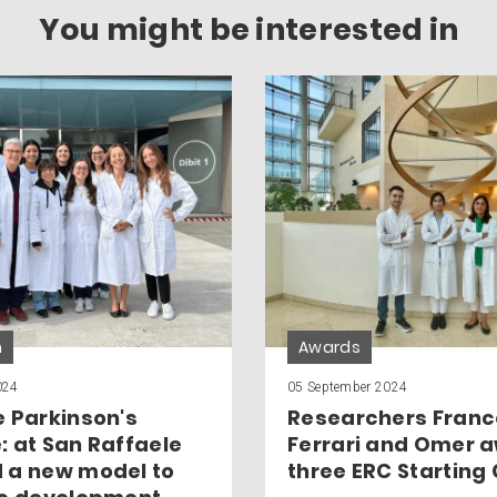
You might be interested in
h
Awards
024
05 September 2024
e Parkinson's
Researchers Franc
: at San Raffaele
Ferrari and Omer 
 a new model to
three ERC Starting