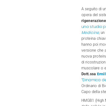
A seguito di un
opera del sis
rigenerazione
uno studio 
Medicine
,
un 
proteina chiav
hanno poi mod
versione che a
nuova protein
di ricostruzio
muscolare o ep
Emi
Dott.ssa
“Dinamica de
Ordinario di B
Capo della ste
HMGB1 (High Mo