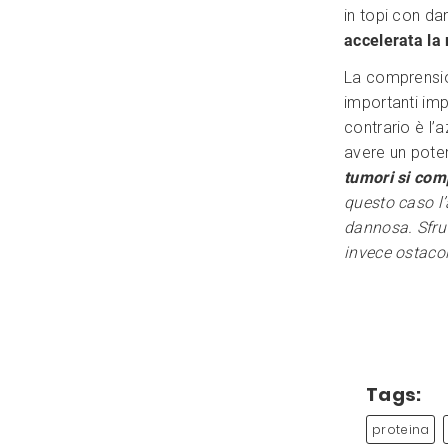
in topi con d
accelerata la 
La comprensio
importanti imp
contrario è l’
avere un poten
tumori si com
questo caso l
dannosa. Sfrut
invece ostacol
Tags:
proteina