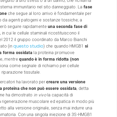
in seguito a uno stress o a un danno, che richiama
 sistema immunitario nel sito danneggiato. La
fase
ione
che segue al loro arrivo è fondamentale per
uto da agenti patogeni e sostanze tossiche; a
erò seguire rapidamente
una seconda fase di
, in cui le cellule staminali ricostituiscono il
el 2012 il gruppo coordinato da Marco Bianchi
questo studio
ato (in
) che quando HMGB1
si
ua forma ossidata
la proteina promuove
ne, mentre
quando è in forma ridotta (non
iona come segnale di richiamo per cellule
 riparazione tissutale.
icercatori ha lavorato per
creare una versione
lla proteina che non può essere ossidata
, detta
e ne ha dimostrato
in vivo
la capacità di
 rigenerazione muscolare ed epatica in modo più
etto alla versione originale, senza mai indurre una
ammatoria. Con una singola iniezione di 3S-HMGB1