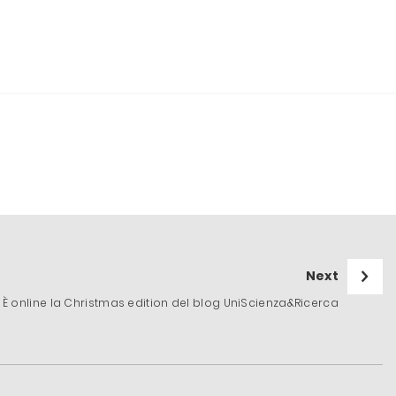
Next
È online la Christmas edition del blog UniScienza&Ricerca