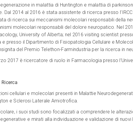
egenerazione in malattia di Huntington e malattia di parkinson
tte. Dal 2014 al 2016 è stata assistente di ricerca presso l’IRC
ta di ricerca sui meccanismi molecolari responsabili della n
ismi molecolari responsabili del dolore neuropatico. Nel 2010 
ology, University of Alberta; nel 2016 visiting scientist press
 e presso il Dipartimento di Fisiopatologia Cellulare e Molecol
insignita del Premio Telethon-Farmindustria per la ricerca in n
zo 2017 è ricercatore di ruolo in Farmacologia presso l’Univer
i Ricerca
ioni cellulari e molecolari presenti in Malattie Neurodegenerati
gton e Sclerosi Laterale Amiotrofica.
icolare, i suoi studi sono focalizzati a comprendere le alterazi
egenerative e mirati alla individuazione e validazione di nuovi