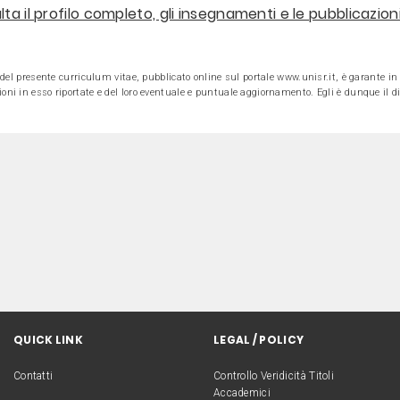
ta il profilo completo, gli insegnamenti e le pubblicazio
e del presente curriculum vitae, pubblicato online sul portale www.unisr.it, è garante in v
oni in esso riportate e del loro eventuale e puntuale aggiornamento. Egli è dunque il dir
QUICK LINK
LEGAL / POLICY
Contatti
Controllo Veridicità Titoli
Accademici