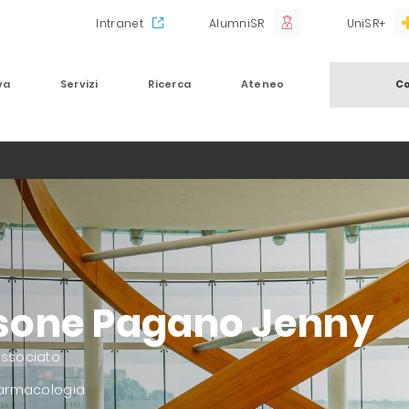
Intranet
AlumniSR
UniSR+
va
Servizi
Ricerca
Ateneo
Co
sone Pagano Jenny
Associato
 Farmacologia