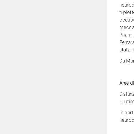
neurod
triple
occupa
meccan
Pharmac
Ferrara
stata 
Da Mar
Aree d
Disfunz
Huntin
In part
neurod