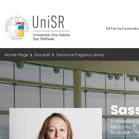
Offerta Formati
Home Page
Docenti
Sassone Pagano Jenny
Sas
Professore 
Medicina
BIOS-11/A -