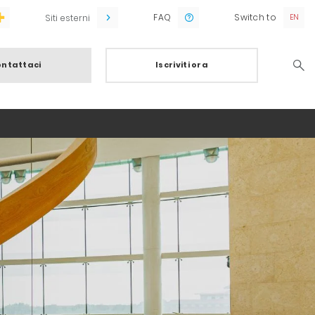
FAQ
Switch to
Siti esterni
ntattaci
Iscriviti ora
Searc