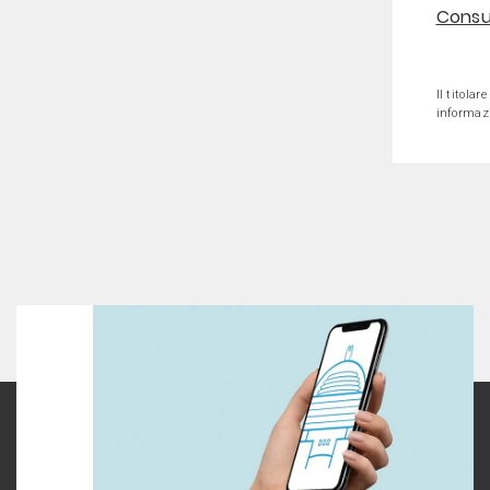
Consul
Il titolar
informazi