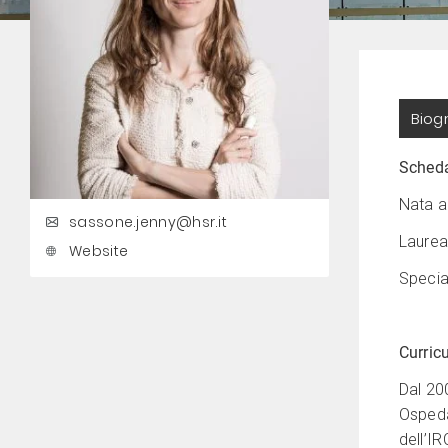
Biog
Scheda
Nata a
sassone.jenny@hsr.it
Laurea
Website
Specia
Curric
Dal 20
Ospeda
dell’I