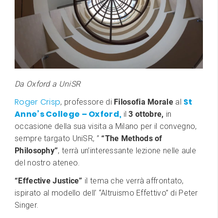
Da Oxford a UniSR
Roger Crisp
St
, professore di
Filosofia Morale
al
Anne’s College – Oxford,
il
3 ottobre,
in
occasione della sua visita a Milano per il convegno,
sempre targato UniSR, ”
“The Methods of
Philosophy”
, terrà un’interessante lezione nelle aule
del nostro ateneo.
“Effective Justice”
il tema che verrà affrontato,
ispirato al modello dell’ “Altruismo Effettivo” di Peter
Singer.