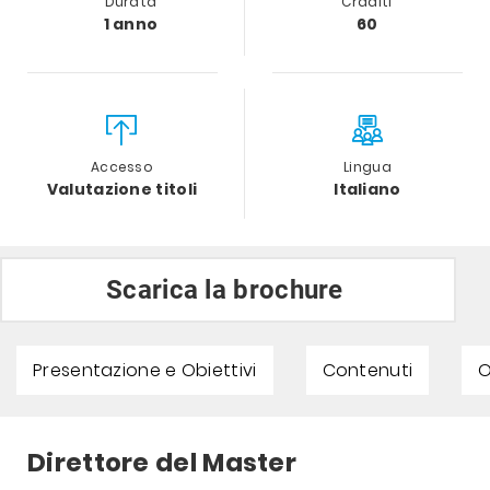
Durata
Craditi
1 anno
60
Accesso
Lingua
Valutazione titoli
Italiano
Scarica la brochure
Presentazione e Obiettivi
Contenuti
O
Direttore del Master