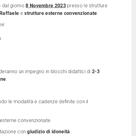
re dal giorno
8 Novembre 2023
presso le strutture
Raffaele
e
strutture esterne
convenzionate
.
me:
o
deranno un impegno in blocchi didattici di
2-3
rne
.
ndo le modalità e cadenze definite con il
e esterne convenzionate.
utazione con
giudizio di idoneità
.