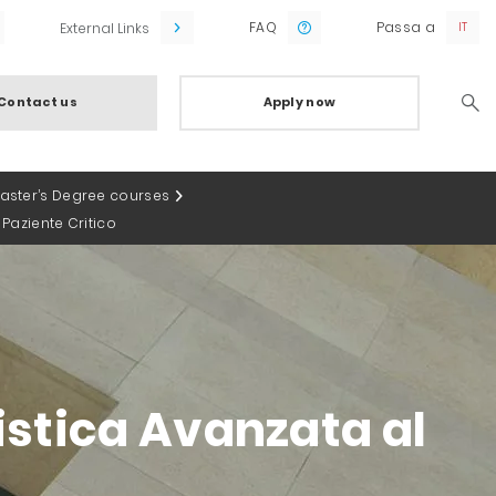
FAQ
Passa a
External Links
Contact us
Apply now
Searc
Master’s Degree courses
 Paziente Critico
ristica Avanzata al