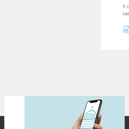
Il 
var