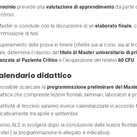
irocinio
prevede una
valutazione di apprendimento
da parte d
rcorso.
Master si conclude con la discussione di un
elaborato finale
, 
mmissione di tesi.
superamento delle prove in itinere (riferite sia ai corsi, sia al
ale, determina il rilascio del
titolo di Master universitario di p
anzata al Paziente Critico
e l’acquisizione dei relativi
60 CFU
.
alendario didattico
possibile scaricare la
programmazione preliminare del Mast
attica che comprende lezioni frontali, seminari, laboratori e pro
attività di tirocinio saranno invece calendarizzate in accordo tr
icativamente tra aprile e settembre.
corso ALS si svolgerà dopo la conclusione delle lezioni frontal
ter ( la programmazione in allegato è indicativa).