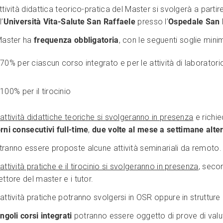
ttività didattica teorico-pratica del Master si svolgerà a parti
l’
Università Vita-Salute San Raffaele
presso l’
Ospedale San 
 Master ha
frequenza obbligatoria
, con le seguenti soglie mini
70% per ciascun corso integrato e per le attività di laboratori
100% per il tirocinio
attività didattiche teoriche si svolgeranno in presenza
e richie
rni consecutivi full-time
,
due volte al mese a settimane alte
tranno essere proposte alcune attività seminariali da remoto.
attività pratiche e il tirocinio si svolgeranno in presenza
, seco
ettore del master e i tutor.
attività pratiche potranno svolgersi in OSR oppure in struttur
ingoli corsi integrati
potranno essere oggetto di prove di val