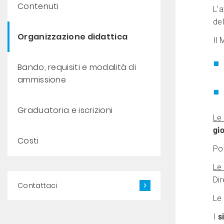
Contenuti
L’a
del
Organizzazione didattica
Il
Bando, requisiti e modalità di
ammissione
Graduatoria e iscrizioni
Le 
gio
Costi
Po
Le 
Dir
Contattaci
Le 
I
s