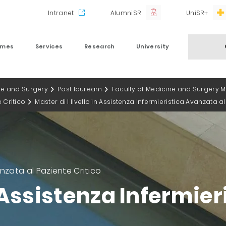
Intranet
AlumniSR
UniSR+
mmes
Services
Research
University
ne and Surgery
Post lauream
Faculty of Medicine and Surgery 
e Critico
Master di I livello in Assistenza Infermieristica Avanzata al
vanzata al Paziente Critico
in Assistenza Infermie