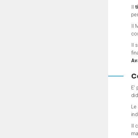
Il
t
pe
Il 
co
Il 
fin
Av
C
E' 
did
Le 
ind
Il 
mas