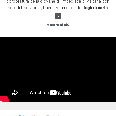
corporatura della giovane gli impedisce di visitarla con
metodi tradizionali, Laennec arrotola dei
fogli di carta
,
appoggia un’estremità sul torace della paziente e
l’orecchio all’altra: è il primo rudimentale
stetoscopio
.
Mostra di più
In seguito perfezionerà alcuni prototipi realizzati con
tubi di legno ed ebano.