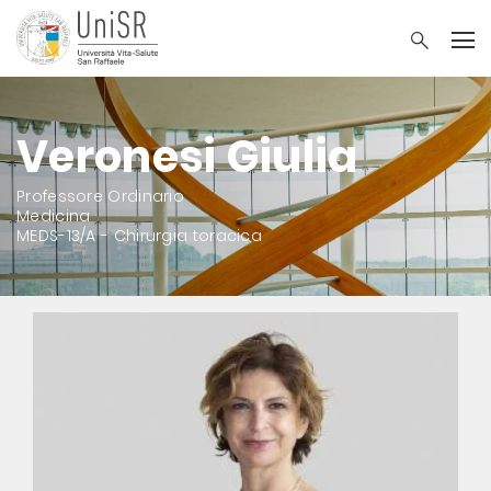
Veronesi Giulia
Professore Ordinario
Medicina
MEDS-13/A - Chirurgia toracica