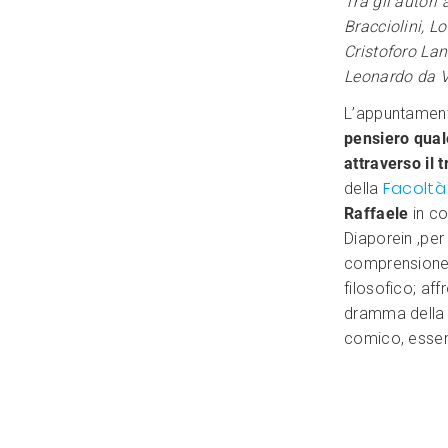
Tra gli autori
Bracciolini, Lo
Cristoforo Lan
Leonardo da Vi
L’appuntamento
pensiero qual
attraverso il 
Facoltà 
della
Raffaele
in co
Diaporein ,per
comprensione 
filosofico; af
dramma della v
comico, essen