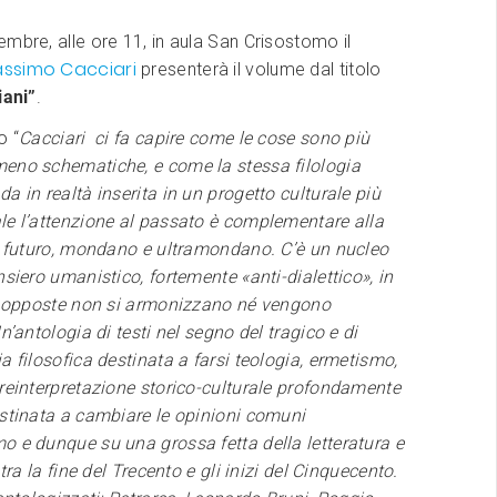
mbre, alle ore 11, in aula San Crisostomo il
assimo Cacciari
presenterà il volume dal titolo
iani”
.
o “
Cacciari ci fa capire come le cose sono più
eno schematiche, e come la stessa filologia
a in realtà inserita in un progetto culturale più
le l’attenzione al passato è complementare alla
ul futuro, mondano e ultramondano. C’è un nucleo
nsiero umanistico, fortemente «anti-dialettico», in
tà opposte non si armonizzano né vengono
n’antologia di testi nel segno del tragico e di
a filosofica destinata a farsi teologia, ermetismo,
reinterpretazione storico-culturale profondamente
estinata a cambiare le opinioni comuni
 e dunque su una grossa fetta della letteratura e
 tra la fine del Trecento e gli inizi del Cinquecento.