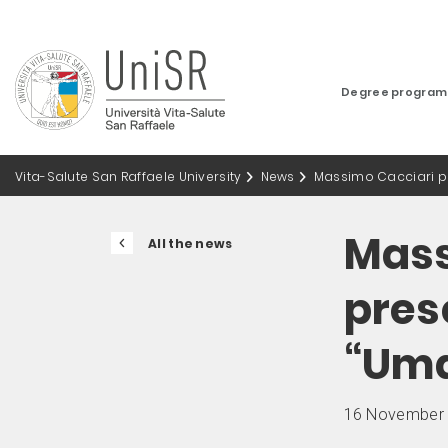
Degree progra
Vita-Salute San Raffaele University
News
Massimo Cacciari pre
Mass
All the news
pres
“Uma
16 November