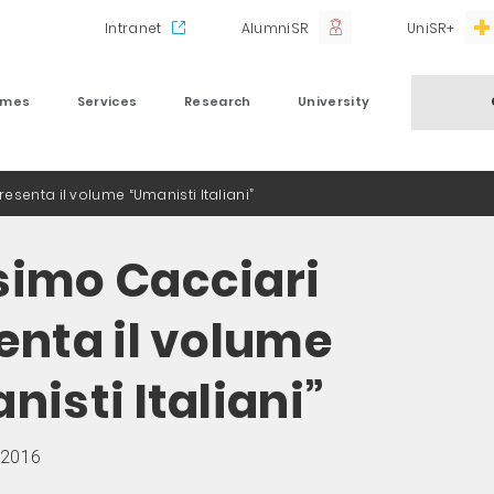
Intranet
AlumniSR
UniSR+
mmes
Services
Research
University
senta il volume “Umanisti Italiani”
imo Cacciari
enta il volume
nisti Italiani”
 2016