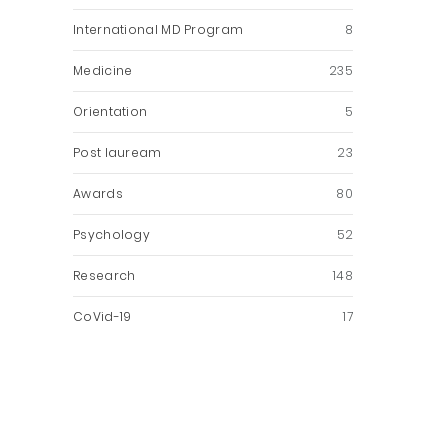
International MD Program
8
Medicine
235
Orientation
5
Post lauream
23
Awards
80
Psychology
52
Research
148
CoVid-19
17