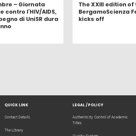
mbre – Giornata
The XXIII edition of
e contro l’HIV/AIDS,
BergamoScienza Fe
pegno di UniSR dura
kicks off
anno
QUICK LINK
LEGAL / POLICY
Contact Details
Authenticity Control of Academic
Titles
The Library