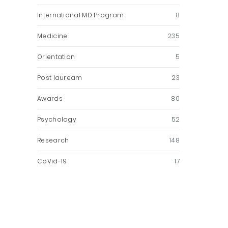
International MD Program
8
Medicine
235
Orientation
5
Post lauream
23
Awards
80
Psychology
52
Research
148
CoVid-19
17