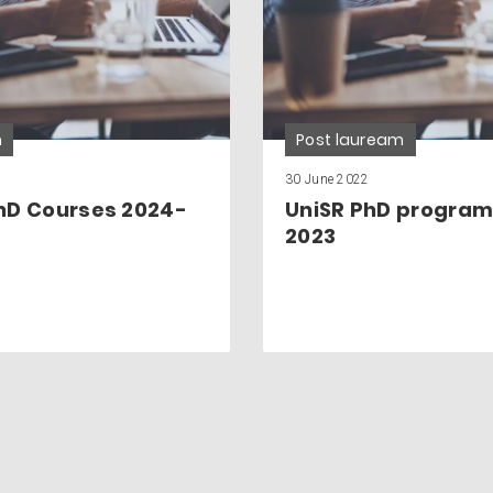
h
Post lauream
30 June 2022
hD Courses 2024-
UniSR PhD program
2023