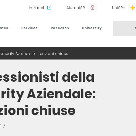
Intranet
AlumniSR
UniSR+
mmes
Services
Research
University
Security Aziendale: iscrizioni chiuse
ssionisti della
rity Aziendale:
zioni chiuse
017