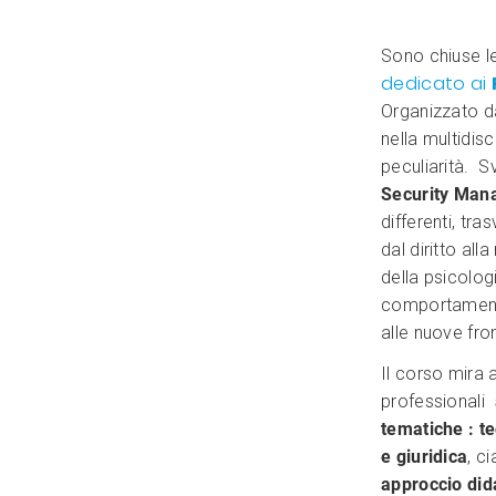
Sono chiuse le 
dedicato ai
Organizzato da
nella multidis
peculiarità. 
Security Man
differenti, tr
dal diritto all
della psicologi
comportamenta
alle nuove fron
Il corso mira 
professionali
tematiche : te
e giuridica
, c
approccio did