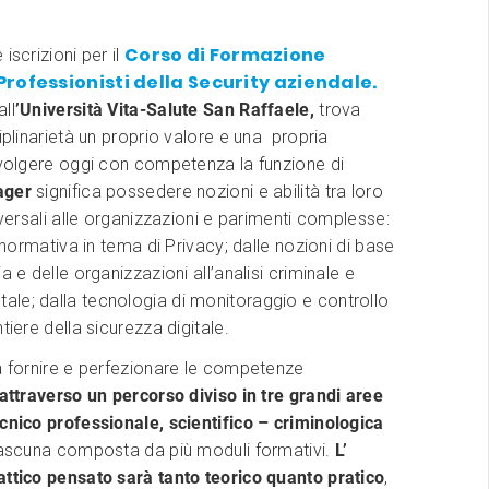
Corso di Formazione
iscrizioni per il
Professionisti della Security aziendale.
ll
’
Università Vita-Salute San Raffaele,
trova
ciplinarietà un proprio valore e una propria
Svolgere oggi con competenza la funzione di
ager
significa possedere nozioni e abilità tra loro
asversali alle organizzazioni e parimenti complesse:
a normativa in tema di Privacy; dalle nozioni di base
a e delle organizzazioni all’analisi criminale e
le; dalla tecnologia di monitoraggio e controllo
tiere della sicurezza digitale.
a fornire e perfezionare le competenze
attraverso un percorso diviso in tre grandi aree
cnico professionale, scientifico – criminologica
iascuna composta da più moduli formativi.
L’
attico pensato sarà tanto teorico quanto pratico
,