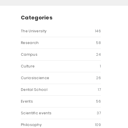
Categories
The University
146
Research
58
Campus
24
Culture
1
Curiosiscience
26
Dental School
17
Events
56
Scientific events
37
Philosophy
109