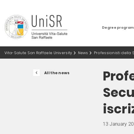
Degree progra
Vita-Salute San Raffaele University
News
Professionisti della 
Profe
All the news
Secu
iscri
13 January 2