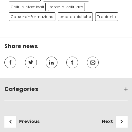
Cellule-staminali
terapia-cellulare
Corso-di-Formazione
ematopoietiche
Trapianto
Share news
Categories
Previous
Next