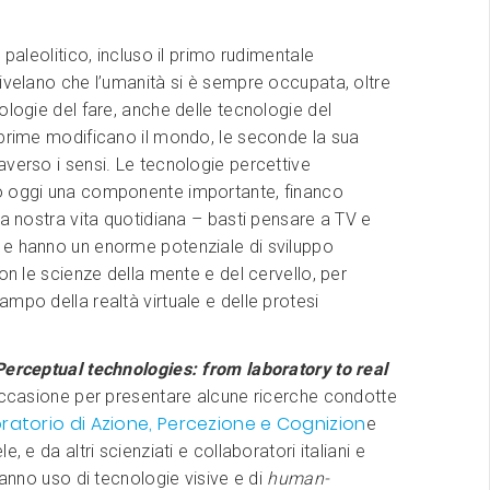
 paleolitico, incluso il primo rudimentale
ivelano che l’umanità si è sempre occupata, oltre
ologie del fare, anche delle tecnologie del
 prime modificano il mondo, le seconde la sua
verso i sensi. Le tecnologie percettive
 oggi una componente importante, financo
la nostra vita quotidiana – basti pensare a TV e
–
e hanno un enorme potenziale di sviluppo
con le scienze della mente e del cervello, per
mpo della realtà virtuale e delle protesi
Perceptual technologies: from laboratory to real
ccasione per presentare alcune ricerche condotte
ratorio di Azione, Percezione e Cognizion
e
e, e da altri scienziati e collaboratori italiani e
 fanno uso di tecnologie visive e di
human-