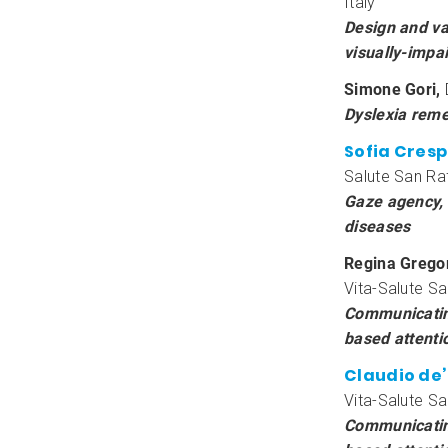
Italy
Design and va
visually-impa
Simone Gori,
Dyslexia reme
Sofia Cresp
Salute San Raff
Gaze agency, 
diseases
Regina Gregor
Vita-Salute San
Communicating
based attenti
Claudio de
Vita-Salute San
Communicating 