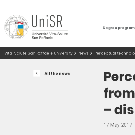
Degree progra
Vita-Salute San Raffaele University
News
Perceptual technologi
Perc
All the news
from 
– dis
17 May 2017