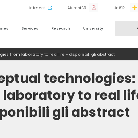
Intranet
AlumniSR
UniSR+
mmes
Services
Research
University
es: from laboratory to real life – disponibili gli abstract
eptual technologies:
laboratory to real lif
ponibili gli abstract