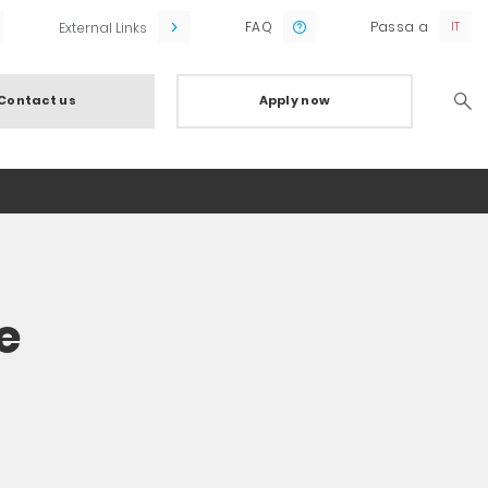
FAQ
Passa a
External Links
Contact us
Apply now
Searc
e