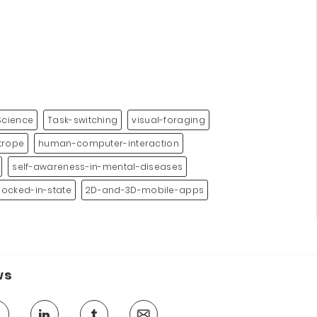
Science
Task-switching
visual-foraging
htrope
human-computer-interaction
self-awareness-in-mental-diseases
locked-in-state
2D-and-3D-mobile-apps
ws