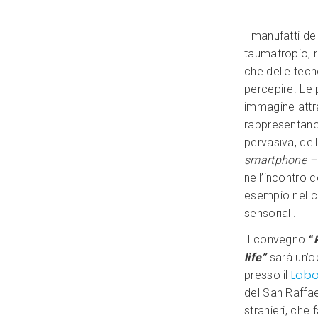
I manufatti del
taumatropio, r
che delle tecn
percepire. Le
immagine attra
rappresentano
pervasiva, del
smartphone 
nell’incontro 
esempio nel ca
sensoriali.
Il convegno
“
life”
sarà un’o
Labo
presso il
del San Raffael
stranieri, che