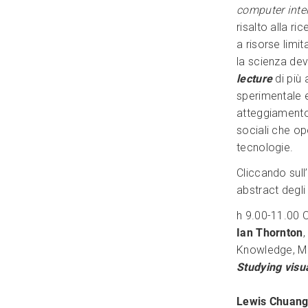
computer inte
risalto alla ri
a risorse limi
la scienza dev
lecture
di più 
sperimentale e
atteggiamento
sociali che op
tecnologie.
Cliccando sull
abstract degli 
h 9.00-11.00 
Ian Thornton
,
Knowledge, Mal
Studying visu
Lewis Chuan