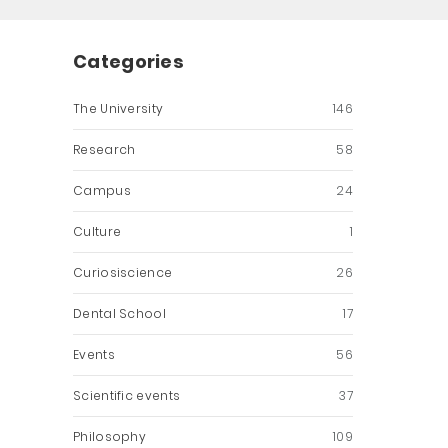
Categories
The University
146
Research
58
Campus
24
Culture
1
Curiosiscience
26
Dental School
17
Events
56
Scientific events
37
Philosophy
109