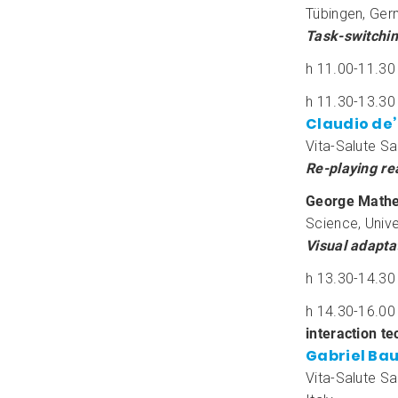
Tübingen, Ge
Task-switchin
h 11.00-11.30
h 11.30-13.30
Claudio de
Vita-Salute San
Re-playing re
George Math
Science, Unive
Visual adapta
h 13.30-14.30
h 14.30-16.0
interaction t
Gabriel Ba
Vita-Salute San