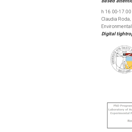
based attenti
h 16.00-17.0
Claudia Roda,
Environmental 
Digital tight