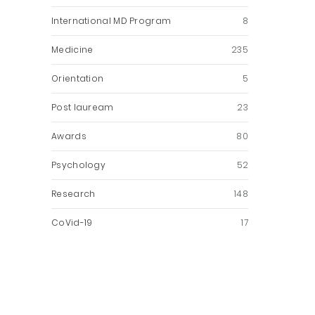
International MD Program
8
Medicine
235
Orientation
5
Post lauream
23
Awards
80
Psychology
52
Research
148
CoVid-19
17