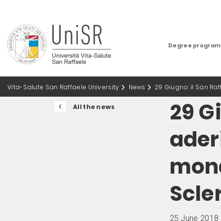
Degree progra
Vita-Salute San Raffaele University
News
29 Giugno: il San R
29 Gi
All the news
ader
mond
Scle
25 June 2018