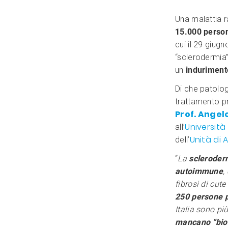
Una malattia 
15.000 persone
cui il 29 giug
“sclerodermia”
un
induriment
Di che patolog
trattamento pr
Prof. Angel
Università
all’
Unità di
dell’
“
La
sclerode
autoimmune
,
fibrosi di cute
250 persone p
Italia sono pi
mancano “biom