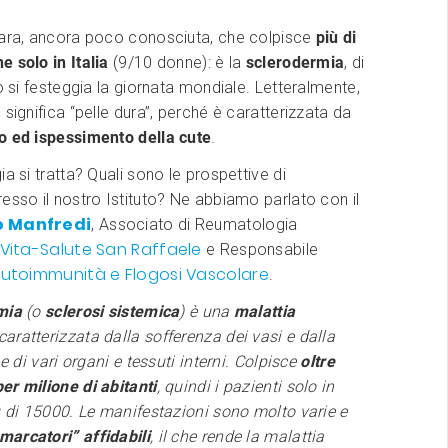
rara, ancora poco conosciuta, che colpisce
più di
 solo in Italia
(9/10 donne): è la
sclerodermia
, di
no si festeggia la giornata mondiale. Letteralmente,
 significa “pelle dura”, perché è caratterizzata da
o ed ispessimento della cute
.
ia si tratta? Quali sono le prospettive di
esso il nostro Istituto? Ne abbiamo parlato con il
o Manfredi
, Associato di Reumatologia
 Vita-Salute San Raffaele
e Responsabile
 Autoimmunità e Flogosi Vascolare
.
rmia
(o
sclerosi sistemica
) è una
malattia
 caratterizzata dalla sofferenza dei vasi e dalla
 e di vari organi e tessuti interni. Colpisce
oltre
er milione di abitanti
, quindi i pazienti solo in
ù di 15000. Le manifestazioni sono molto varie e
arcatori” affidabili
, il che rende la malattia