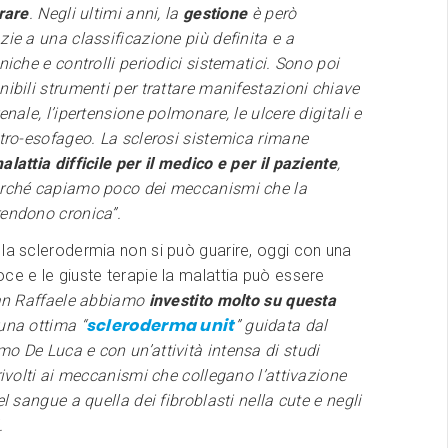
urare
. Negli ultimi anni, la
gestione
è però
zie a una classificazione più definita e a
niche e controlli periodici sistematici. Sono poi
nibili strumenti per trattare manifestazioni chiave
enale, l’ipertensione polmonare, le ulcere digitali e
stro-esofageo. La sclerosi sistemica rimane
alattia difficile per il medico e per il paziente
,
erché capiamo poco dei meccanismi che la
rendono cronica”.
la sclerodermia non si può guarire, oggi con una
ce e le giuste terapie la malattia può essere
an Raffaele abbiamo
investito molto su questa
scleroderma unit
 una ottima “
” guidata dal
o De Luca e con un’attività intensa di studi
 rivolti ai meccanismi che collegano l’attivazione
el sangue a quella dei fibroblasti nella cute e negli
.