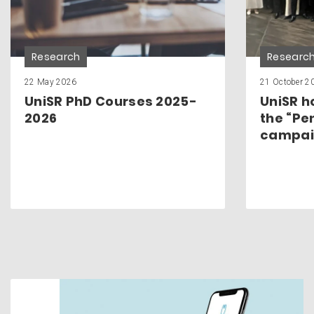
Research
Researc
22 May 2026
21 October 2
UniSR PhD Courses 2025-
UniSR h
2026
the “Pe
campai