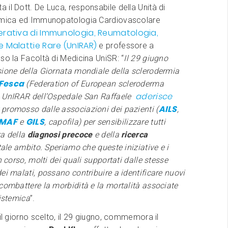
il Dott. De Luca, responsabile della Unità di
emica ed Immunopatologia Cardiovascolare
erativa di Immunologia, Reumatologia,
e Malattie Rare (UnIRAR)
e professore a
so la Facoltà di Medicina UniSR: “
Il 29 giugno
sione della Giornata mondiale della sclerodermia
Fesca
(Federation of European scleroderma
aderisce
, UnIRAR dell’Ospedale San Raffaele
AILS
promosso dalle associazioni dei pazienti (
,
MAF
GILS
e
, capofila) per sensibilizzare tutti
za della
diagnosi precoce
e della
ricerca
tale ambito. Speriamo che queste iniziative e i
n corso, molti dei quali supportati dalle stesse
ei malati, possano contribuire a identificare nuovi
combattere la morbidità e la mortalità associate
sistemica
”.
 il giorno scelto, il 29 giugno, commemora il