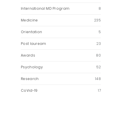
International MD Program
8
Medicine
235
Orientation
5
Post lauream
23
Awards
80
Psychology
52
Research
148
CoVid-19
17