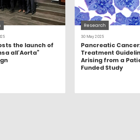
h
Research
025
30 May 2025
osts the launch of
Pancreatic Cancer
nsa all'Aorta”
Treatment Guideli
gn
Arising from a Pati
Funded Study