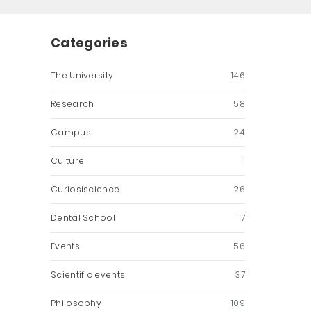
Categories
The University
146
Research
58
Campus
24
Culture
1
Curiosiscience
26
Dental School
17
Events
56
Scientific events
37
Philosophy
109