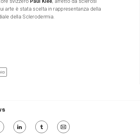
tore svizzero
Paul Klee
, affetto da sclerosi
cui arte è stata scelta in rappresentanza della
iale della Sclerodermia.
mia
ws