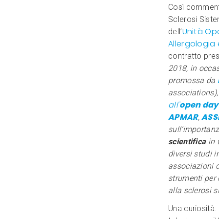
Così commenta 
Sclerosi Sist
Unità Op
dell’
Allergologia 
contratto pres
2018,
in occa
promossa da
associations)
all’
open day
APMAR
ASS
,
sull’importan
scientifica
in 
diversi studi i
associazioni d
strumenti per 
alla sclerosi 
Una curiosità: