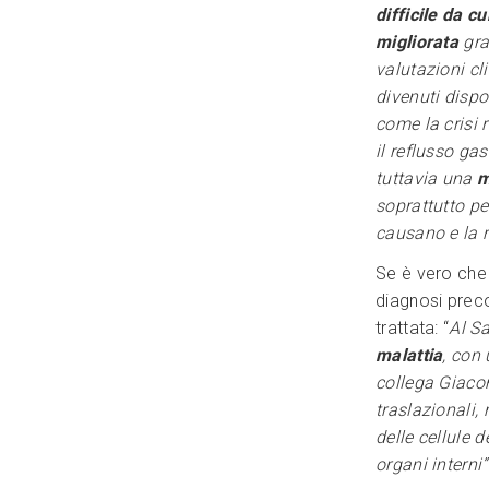
difficile da c
migliorata
gra
valutazioni cli
divenuti dispo
come la crisi r
il reflusso ga
tuttavia una
m
soprattutto p
causano e la 
Se è vero che 
diagnosi preco
trattata: “
Al S
malattia
, con
collega Giacom
traslazionali,
delle cellule d
organi interni”