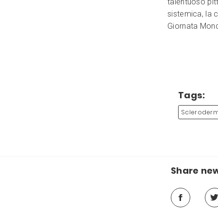
talentuoso pit
sistemica, la 
Giornata Mond
Tags:
Scleroder
Share ne