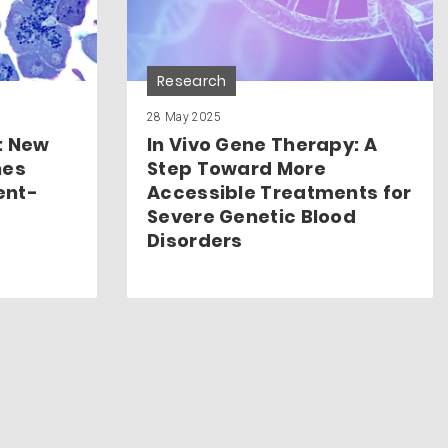
Research
28 May 2025
: New
In Vivo Gene Therapy: A
nes
Step Toward More
ent-
Accessible Treatments for
Severe Genetic Blood
Disorders