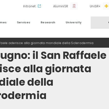
Intranet
AlumniSR
UniSR+
mmes
Services
Research
University
affaele aderisce alla giornata mondiale della Sclerodermia
ugno: il San Raffaele
isce alla giornata
iale della
rodermia