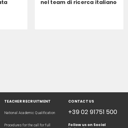
ata
nel team di ricerca italiano
TEACHER RECRUITMENT
CONTACT US
+39 02 91751 500
National Academic Qualification
Follow us on Social
Procedures for the call for full