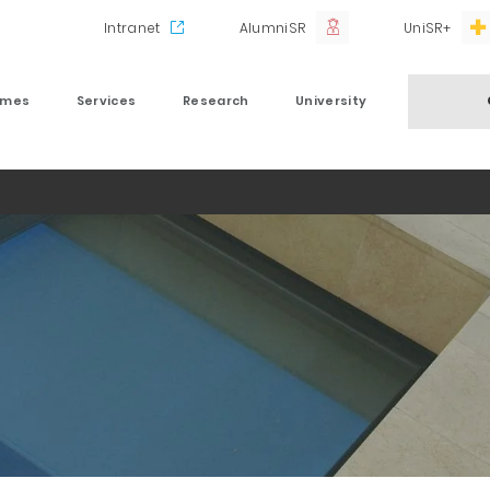
Intranet
AlumniSR
UniSR+
mmes
Services
Research
University
a