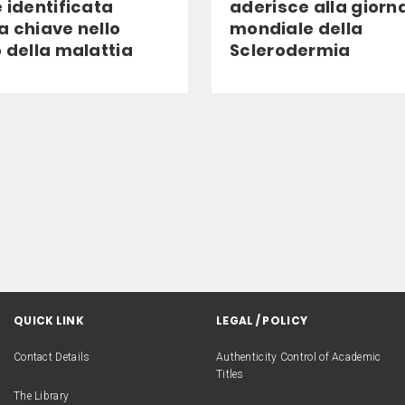
 identificata
aderisce alla giorn
a chiave nello
mondiale della
 della malattia
Sclerodermia
QUICK LINK
LEGAL / POLICY
Contact Details
Authenticity Control of Academic
Titles
The Library