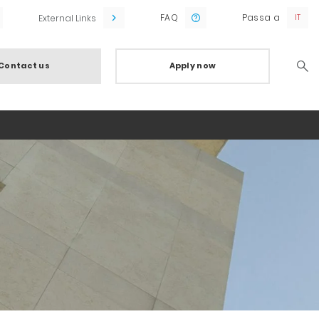
FAQ
Passa a
External Links
Contact us
Apply now
Searc