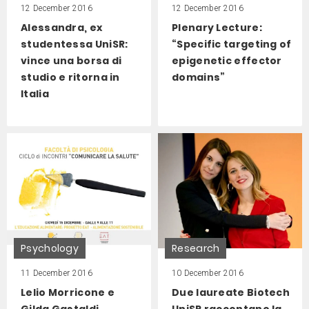
12 December 2016
12 December 2016
Alessandra, ex
Plenary Lecture:
studentessa UniSR:
“Specific targeting of
vince una borsa di
epigenetic effector
studio e ritorna in
domains”
Italia
Psychology
Research
11 December 2016
10 December 2016
Lelio Morricone e
Due laureate Biotech
Gilda Gastaldi
UniSR raccontano la