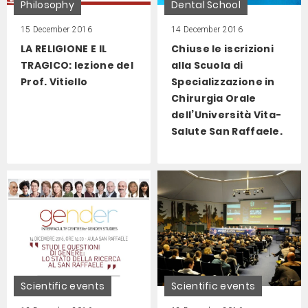
Philosophy
Dental School
15 December 2016
14 December 2016
LA RELIGIONE E IL
Chiuse le iscrizioni
TRAGICO: lezione del
alla Scuola di
Prof. Vitiello
Specializzazione in
Chirurgia Orale
dell’Università Vita-
Salute San Raffaele.
Scientific events
Scientific events