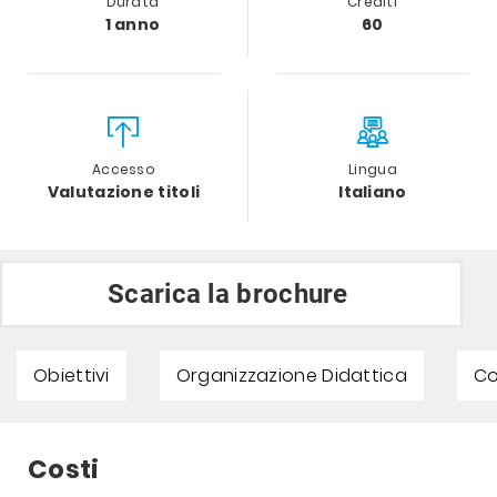
Durata
Crediti
1 anno
60
Accesso
Lingua
Valutazione titoli
Italiano
Scarica la brochure
Obiettivi
Organizzazione Didattica
Co
Costi