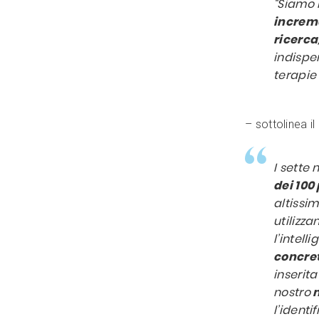
“Siamo 
increme
ricerca
indispe
terapie
– sottolinea i
I sette 
dei 100
altissim
utilizz
l’intelli
concret
inserit
nostro
n
l’identi