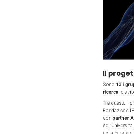
Il proge
Sono
13 i gru
ricerca
, distri
Tra questi, il 
Fondazione IR
con
partner
A
dell’Università
della durata d