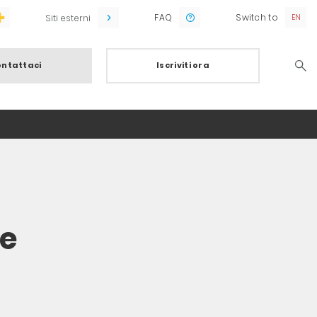
FAQ
Switch to
Siti esterni
ntattaci
Iscriviti ora
Searc
a
le