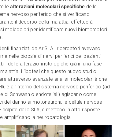
re le
alterazioni molecolari specifiche
delle
stema nervoso periferico che si verificano
urante il decorso della malattia: effettuerà
si molecolari per identificare nuovi biomarcatori
a.
denti finanziati da AriSLA i ricercatori avevano
e nelle biopsie di nervi periferici dei pazienti
bili delle alterazioni istologiche già in una fase
malattia. L’ipotesi che questo nuovo studio
care attraverso avanzate analisi molecolari è che
cellule all’interno del sistema nervoso periferico (ad
le di Schwann o endoteliali) agiscano come
i del danno ai motoneuroni, le cellule nervose
 colpite dalla SLA, e mettano in atto risposte
e amplificano la neuropatologia.