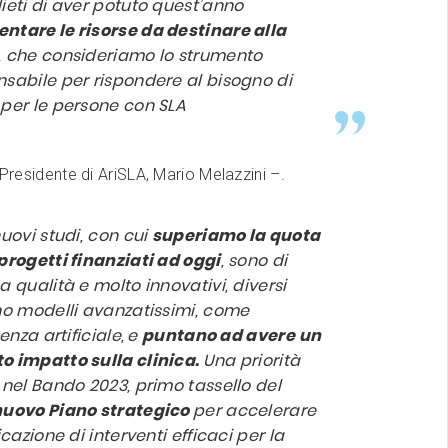
lieti di aver potuto quest’anno
ntare le risorse da destinare alla
, che consideriamo lo strumento
nsabile per rispondere al bisogno di
 per le persone con SLA
l Presidente di AriSLA, Mario Melazzini –.
nuovi studi, con cui
superiamo la quota
 progetti finanziati ad oggi
, sono di
a qualità e molto innovativi, diversi
ano modelli avanzatissimi, come
genza artificiale,
e
puntano ad avere
un
o impatto sulla clinica.
Una priorità
a nel Bando 2023, primo tassello del
uovo Piano strategico
per accelerare
ficazione di interventi efficaci per la