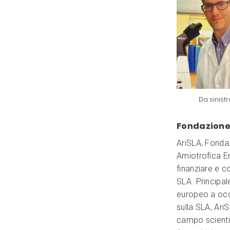
Da sinistr
Fondazione
AriSLA, Fondaz
Amiotrofica E
finanziare e c
SLA. Principal
europeo a occu
sulla SLA, Ari
campo scientif