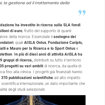
i, la gestione ed il trattamento della
dazione ha investito in ricerca sulla SLA fondi
ilioni di euro
, frutto del supporto di quanti
lore della ricerca. Essenziale il
sostegno dei
ondatori
, quali
AISLA Onlus
,
Fondazione Cariplo,
alli e Mauro per la Ricerca e lo Sport Onlus
e
elethon
.
In più di dieci anni di attività AriSLA ha
9 gruppi di ricerca,
distribuiti su tutto il territorio
05 progetti su vari ambiti
di ricerca, da quella di
ca fino alla clinica. I progetti già finanziati hanno
e
370 pubblicazioni scientifiche
ad alto impatto
 scientifica internazionale, un dato importante che
lità degli studi selezionati.