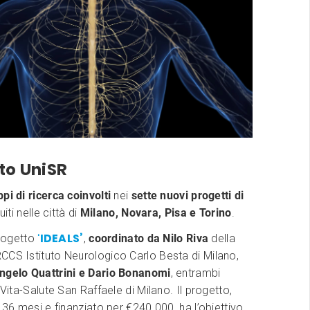
tto UniSR
ppi di ricerca coinvolti
nei
sette nuovi progetti di
buiti nelle città di
Milano, Novara, Pisa e Torino
.
‘
IDEALS’
progetto
,
coordinato da Nilo Riva
della
CCS Istituto Neurologico Carlo Besta di Milano,
ngelo Quattrini e Dario Bonanomi
, entrambi
 Vita-Salute
San Raffaele di Milano. Il progetto,
i 36 mesi e finanziato per €240.000, ha l’obiettivo