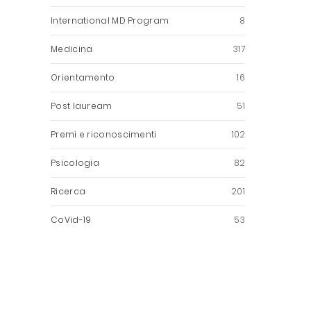
International MD Program
8
Medicina
317
Orientamento
16
Post lauream
51
Premi e riconoscimenti
102
Psicologia
82
Ricerca
201
CoVid-19
53