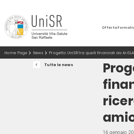
Offerta Formati
Home Page
News
Progetto UniSR tra quelli finanziati da AriSL
Prog
Tutte le news
finan
ricer
amio
16 gennaio 2