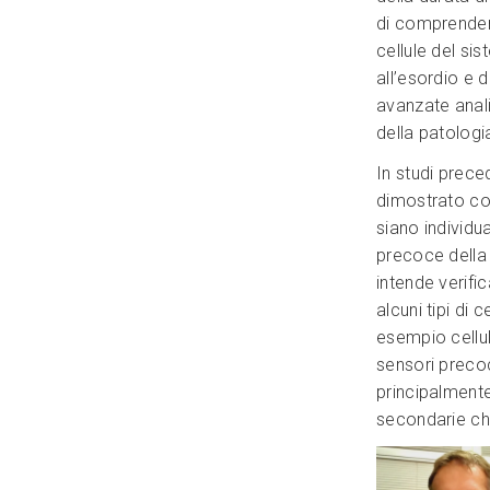
di comprende
cellule del si
all’esordio e d
avanzate anali
della patologi
In studi prece
dimostrato com
siano individua
precoce della 
intende verifi
alcuni tipi di 
esempio cellu
sensori precoc
principalmente
secondarie ch