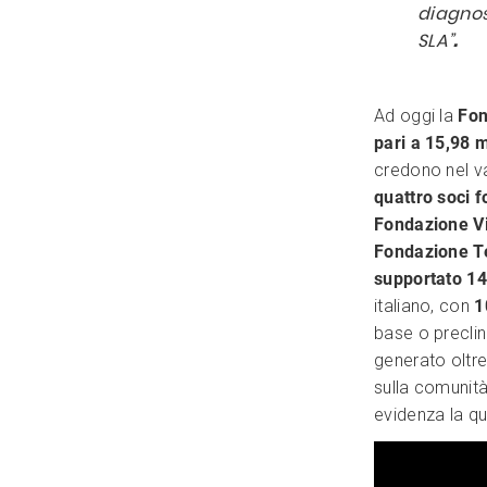
diagnos
SLA”
.
Ad oggi la
Fon
pari a 15,98 m
credono nel va
quattro soci f
Fondazione Vi
Fondazione T
supportato 14
italiano, con
1
base o preclini
generato oltr
sulla comunità
evidenza la qua