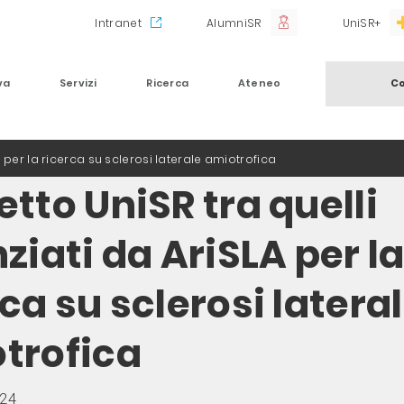
Intranet
AlumniSR
UniSR+
va
Servizi
Ricerca
Ateneo
Co
A per la ricerca su sclerosi laterale amiotrofica
etto UniSR tra quelli
ziati da AriSLA per l
ca su sclerosi latera
trofica
024