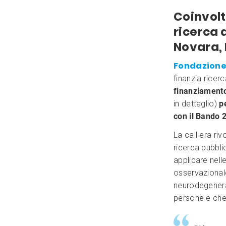
Coinvolt
ricerca d
Novara, 
Fondazione
finanzia ricerc
finanziamento
in dettaglio)
p
con il Bando 
La call era rivo
ricerca pubblici
applicare nelle
osservazionale
neurodegenerat
persone e che