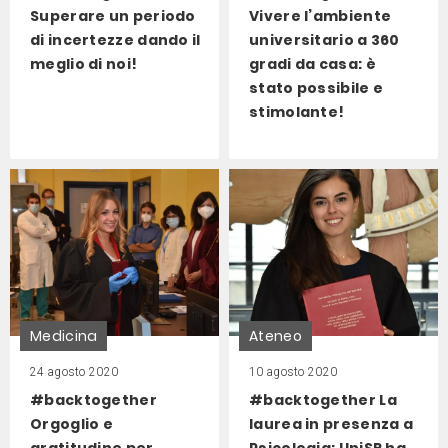
Superare un periodo
Vivere l’ambiente
di incertezze dando il
universitario a 360
meglio di noi!
gradi da casa: è
stato possibile e
stimolante!
Medicina
Ateneo
24 agosto 2020
10 agosto 2020
#backtogether
#backtogether La
Orgoglio e
laurea in presenza a
gratitudine per
Psicologia: UniSR ha