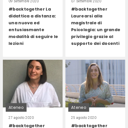
09 settembre 2020
07 settembre 2020
#backtogether La
#backtogether
didattica a distanza:
Laurearsi alla
una nuova ed
magistrale di
entusiasmante
Psicologia: un grande
modalità di seguire le
privilegio grazie al
lezioni
supporto dei docenti
Ateneo
Ateneo
27 agosto 2020
25 agosto 2020
#backtogether
#backtogether