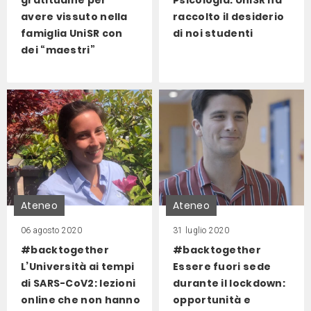
avere vissuto nella
raccolto il desiderio
famiglia UniSR con
di noi studenti
dei “maestri”
Ateneo
Ateneo
06 agosto 2020
31 luglio 2020
#backtogether
#backtogether
L’Università ai tempi
Essere fuori sede
di SARS-CoV2: lezioni
durante il lockdown:
online che non hanno
opportunità e