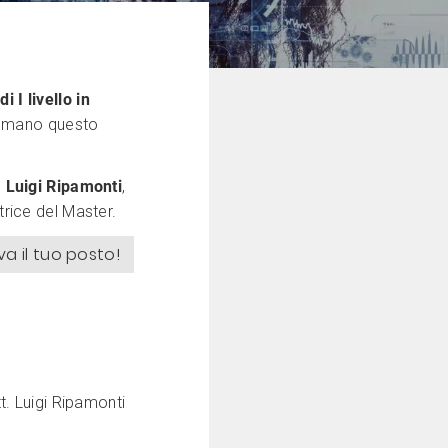
 I livello in
n mano questo
. Luigi Ripamonti
,
ttrice del Master.
va il tuo posto!
t. Luigi Ripamonti