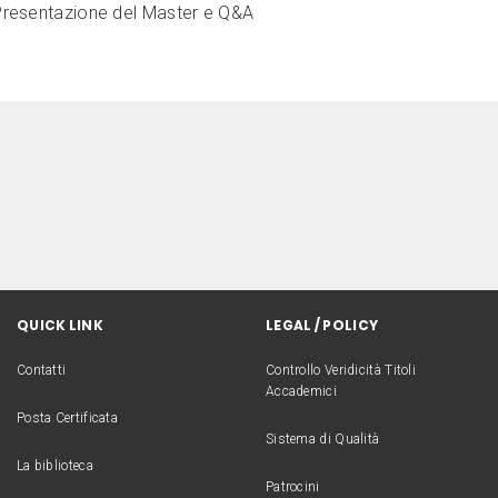
resentazione del Master e Q&A
QUICK LINK
LEGAL / POLICY
Contatti
Controllo Veridicità Titoli
Accademici
Posta Certificata
Sistema di Qualità
La biblioteca
Patrocini