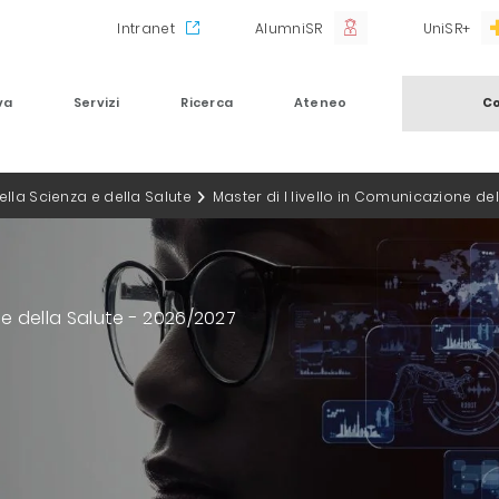
Intranet
AlumniSR
UniSR+
va
Servizi
Ricerca
Ateneo
Co
la Scienza e della Salute
Master di I livello in Comunicazione de
 e della Salute - 2026/2027