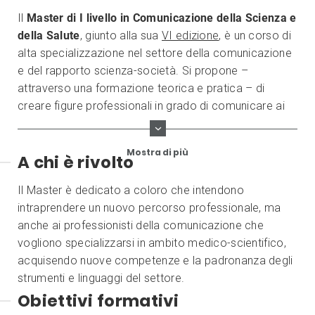
Il
Master di I livello in Comunicazione della Scienza e
della Salute
, giunto alla sua
VI edizione
, è un corso di
alta specializzazione nel settore della comunicazione
e del rapporto scienza-società. Si propone –
attraverso una formazione teorica e pratica – di
creare figure professionali in grado di comunicare ai
diversi pubblici interessati alla ricerca e all’innovazione
nell’ambito della salute
,
definita secondo
Mostra di più
A chi è rivolto
l’approccio
One Health
in cui benessere umano,
animale e ambientale sono strettamente legati tra
Il Master è dedicato a coloro che intendono
loro.
intraprendere un nuovo percorso professionale, ma
anche ai professionisti della comunicazione che
vogliono specializzarsi in ambito medico-scientifico,
acquisendo nuove competenze e la padronanza degli
strumenti e linguaggi del settore.
Obiettivi formativi