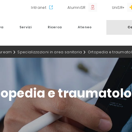
Intranet
AlumniSR
UniSR+
va
Servizi
Ricerca
Ateneo
Co
auream
Specializzazioni in area sanitaria
Ortopedia e traumato
topedia e traumatolo