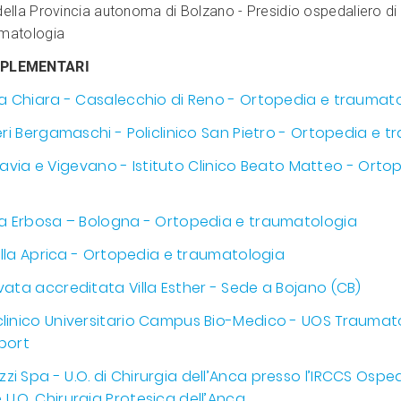
della Provincia autonoma di Bolzano - Presidio ospedaliero di
umatologia
PLEMENTARI
la Chiara - Casalecchio di Reno - Ortopedia e traumat
ieri Bergamaschi - Policlinico San Pietro - Ortopedia e 
di Pavia e Vigevano - Istituto Clinico Beato Matteo - Orto
lla Erbosa – Bologna - Ortopedia e traumatologia
 Villa Aprica - Ortopedia e traumatologia
vata accreditata Villa Esther - Sede a Bojano (CB)
clinico Universitario Campus Bio-Medico - UOS Traumat
port
i Spa - U.O. di Chirurgia dell’Anca presso l’IRCCS Ospe
U.O. Chirurgia Protesica dell’Anca