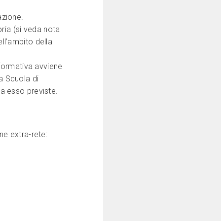
azione.
oria (si veda nota
ll’ambito della
e formativa avviene
a Scuola di
da esso previste.
ne extra-rete: