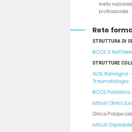
livello naziona
professionale
Rete forma
STRUTTURA DI S
IRCCS S. Raffael
STRUTTURE COL
AUSL Romagna - 
Traumatologia
IRCCS Policlini
Istituti Clinici
Clinica Polispecia
Istituti Ospedal