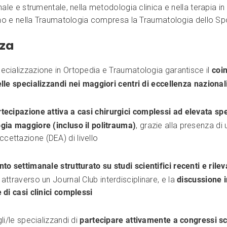
ale e strumentale, nella metodologia clinica e nella terapia in 
ano e nella Traumatologia compresa la Traumatologia dello Spo
rza
ecializzazione in Ortopedia e Traumatologia garantisce il
coi
elle specializzandi nei maggiori centri di eccellenza nazional
tecipazione attiva a casi chirurgici complessi ad elevata sp
gia maggiore (incluso il politrauma)
, grazie alla presenza di
cettazione (DEA) di livello
to settimanale strutturato su studi scientifici recenti e rileva
, attraverso un Journal Club interdisciplinare, e la
discussione i
e di casi clinici complessi
gli/le specializzandi di
partecipare attivamente a congressi sci