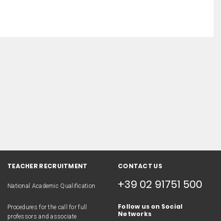
TEACHER RECRUITMENT
CONTACT US
+39 02 91751 500
National Academic Qualification
Follow us on Social
Procedures for the call for full
Networks
professors and associate