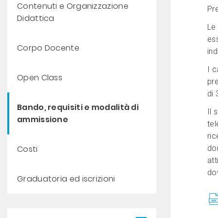
Contenuti e Organizzazione
Pr
Didattica
Le
es
Corpo Docente
ind
I c
Open Class
pr
di
Bando, requisiti e modalità di
Il
ammissione
te
ric
Costi
do
att
do
Graduatoria ed iscrizioni