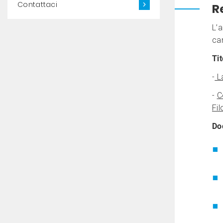
Contattaci
R
L’
ca
Tit
-
La
-
C
Fil
Do