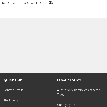
mero massimo di ammessi:
35
QUICK LINK
LEGAL / POLICY
Contact Details
Authenticity Control of Academic
Titles
The Library
Quality System