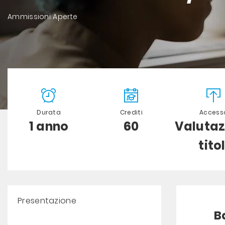
Ammissioni Aperte
Durata
Crediti
Access
1 anno
60
Valutaz
titol
Presentazione
B