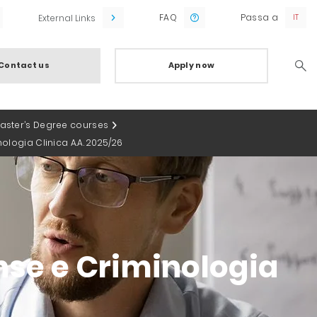
FAQ
Passa a
External Links
Contact us
Apply now
Searc
Master’s Degree courses
nologia Clinica A.A. 2025/26
ense e Criminologia