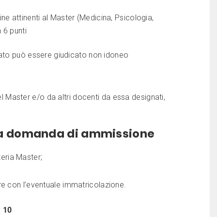
ne attinenti al Master (Medicina, Psicologia,
 6 punti
idato può essere giudicato non idoneo
aster e/o da altri docenti da essa designati,
lla domanda di ammissione
eria Master;
ere con l’eventuale immatricolazione.
:
10