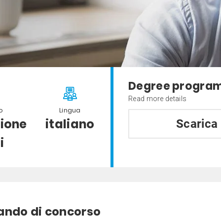
Degree program
Read more details
o
Lingua
ione
italiano
Scarica
i
ando di concorso