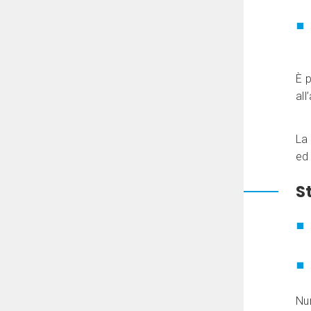
È 
al
La
ed 
S
Num