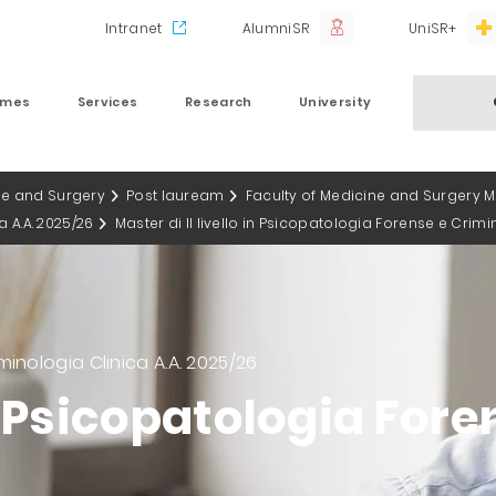
Intranet
AlumniSR
UniSR+
mmes
Services
Research
University
ne and Surgery
Post lauream
Faculty of Medicine and Surgery 
a A.A. 2025/26
Master di II livello in Psicopatologia Forense e Crimi
iminologia Clinica A.A. 2025/26
 in Psicopatologia For