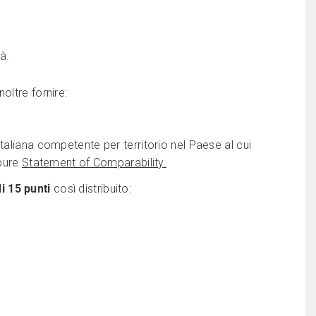
à.
oltre fornire:
italiana competente per territorio nel Paese al cui
ppure
Statement of Comparability.
i 15 punti
così distribuito: