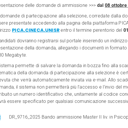
esentazione delle domande di ammissione >>>
dal
08 ottobre
 domande di partecipazione alla selezione, corredate dalla 
sere presentate accedendo alla pagina della piattaforma PIC
PICA.CINECA.UNISR
irizzo
entro il termine perentorio del
01
andidati dovranno registrarsi sul portale inserendo un indirizzo e-
esentazione della domanda, allegando i documenti in formato 
 30 Megabyte.
 sistema permette di salvare la domanda in bozza fino alla sc
lematica della domanda di partecipazione alla selezione è cer
evuta che verrà automaticamente inviata via e-mail. Allo scade
manda, il sistema non permetterà più l’accesso e l’invio del 
ribuito un numero identificativo che, unitamente al codice con
vrà essere specificato per qualsiasi comunicazione successi
DR_9716_2025 Bando ammissione Master II liv. in Psicopa