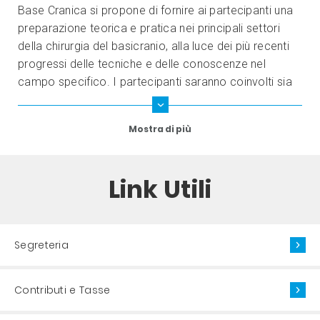
Base Cranica si propone di fornire ai partecipanti una
preparazione teorica e pratica nei principali settori
della chirurgia del basicranio, alla luce dei più recenti
progressi delle tecniche e delle conoscenze nel
campo specifico. I partecipanti saranno coinvolti sia
nella fase di valutazione diagnostica sia nei percorsi
terapeutici.
Mostra di più
Link Utili
Segreteria
Contributi e Tasse