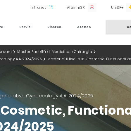
Intranet
AlumniSR
UniSR+
va
Servizi
Ricerca
Ateneo
Co
auream
Master Facoltà di Medicina e Chirurgia
ecology A.A. 2024/2025
Master di II livello in Cosmetic, Functiona
 Regenerative Gynaecology A.A. 2024/2025
 in Cosmetic, Functio
024/2025