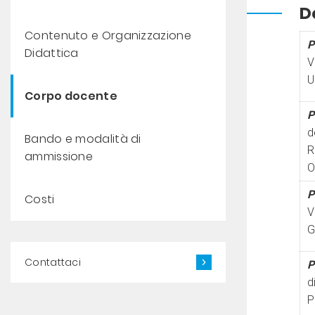
D
Contenuto e Organizzazione
P
Didattica
V
U
Corpo docente
P
d
Bando e modalità di
R
ammissione
O
P
Costi
V
G
Contattaci
P
d
P