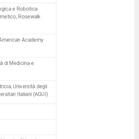
ogica e Robotica
smetico, Rosewalk
a, American Academy
à di Medicina e
icia, Università degli
rsitari Italiani (AGUI)