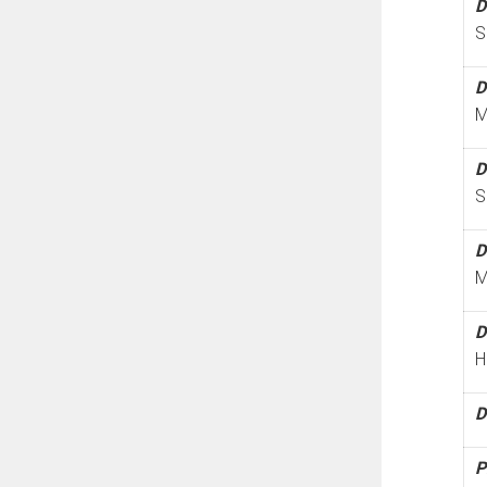
D
S
D
M
D
S
D
M
D
H
D
P