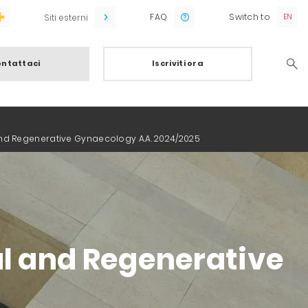
FAQ
Switch to
Siti esterni
ntattaci
Iscriviti ora
Searc
l and Regenerative Gynaecology A.A. 2024/2025
nal and Regenerative