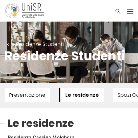
Residenze Studenti
Residenze Studenti
Presentazione
Le residenze
Spazi C
Le residenze
Residenza Cascina Melghera