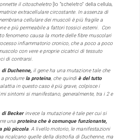
onnette il citoscheletro
[lo “scheletro” della cellula,
matrice extracellulare circostante. In assenza di
 membrana cellulare dei muscoli è più fragile a
ne e più permeabile a fattori tossici esterni. Con
sto fenomeno causa la morte delle fibre muscolari
rocesso infiammatorio cronico, che a poco a poco
 muscolo con vere e proprie cicatrici di tessuto
ci di contrarsi.
a di Duchenne,
il gene ha una mutazione tale che
ù a produrre
la proteina
, che quindi
è del tutto
alattia in questo caso è più grave, colpisce i
imi sintomi si manifestano, generalmente, tra i 2 e
a di Becker
invece la mutazione è tale per cui si
urre una
proteina che è comunque funzionante,
a più piccola
. A livello motorio, le manifestazioni
a ricalcano quelle della distrofia di Duchenne, ma