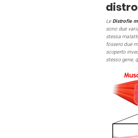
distro
Le
Distrofie 
sono due varia
stessa malatt
fossero due mal
scoperto inve
stesso gene, q