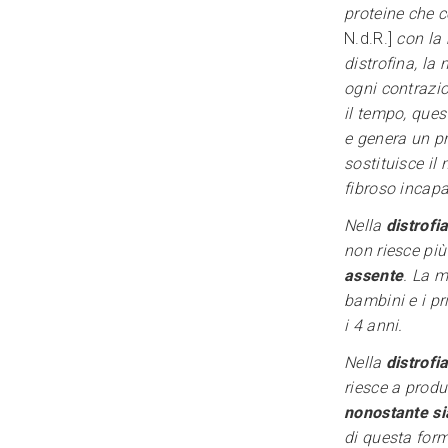
proteine che c
N.d.R.]
con la 
distrofina, la
ogni contrazio
il tempo, que
e genera un p
sostituisce il
fibroso incapa
Nella
distrofi
non riesce pi
assente
. La m
bambini e i pr
i 4 anni.
Nella
distrofi
riesce a prod
nonostante si
di questa form