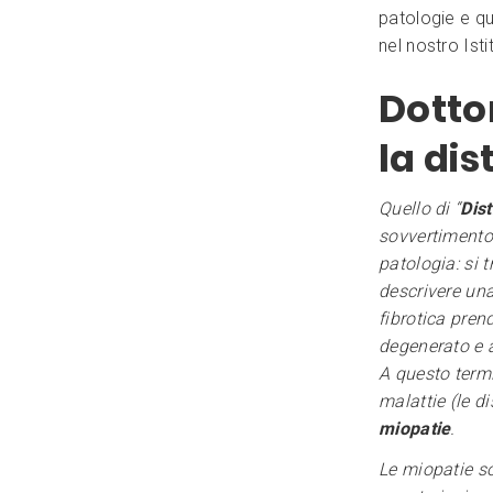
patologie e qu
nel nostro Isti
Dottor
la di
Quello di “
Dis
sovvertimento 
patologia: si 
descrivere un
fibrotica pren
degenerato e a
A questo term
malattie (le d
miopatie
.
Le miopatie so