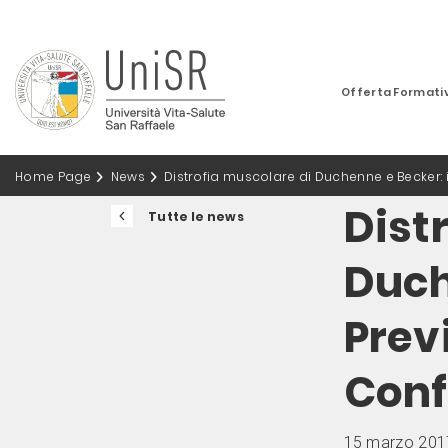
Offerta Formati
Home Page
News
Distrofia muscolare di Duchenne e Becker: il
Dist
Tutte le news
Duch
Previ
Conf
15 marzo 201