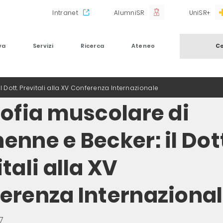
Intranet
AlumniSR
UniSR+
va
Servizi
Ricerca
Ateneo
Co
 Dott. Previtali alla XV Conferenza Internazionale
rofia muscolare di
enne e Becker: il Dot
tali alla XV
erenza Internaziona
7