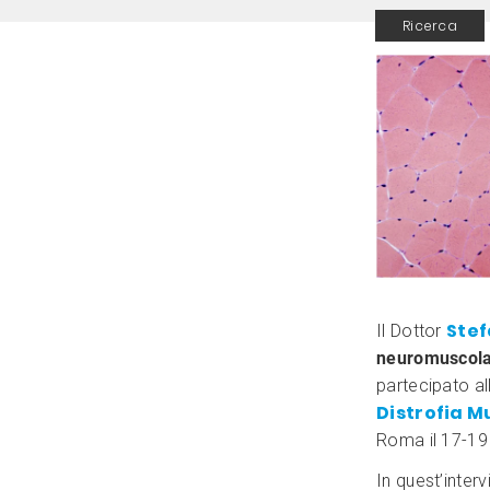
Ricerca
Stef
Il Dottor
neuromuscol
partecipato a
Distrofia M
Roma il 17-19
In quest’interv