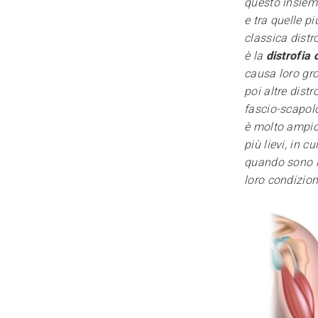
questo insieme
e tra quelle p
classica distr
è la
distrofia
causa loro gro
poi altre distr
fascio-scapolo-
è molto ampio,
più lievi, in c
quando sono i
loro condizion