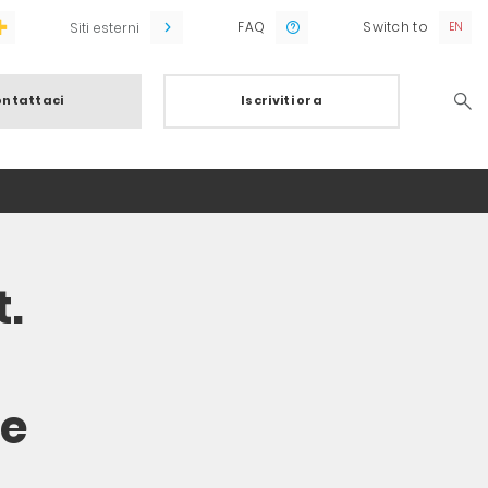
FAQ
Switch to
Siti esterni
ntattaci
Iscriviti ora
Searc
t.
le