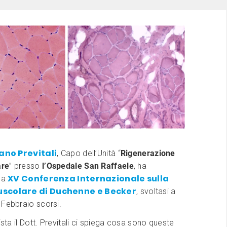
ano Previtali
, Capo dell’Unità “
Rigenerazione
are
” presso
l’Ospedale San Raffaele
, ha
XV Conferenza Internazionale sulla
lla
uscolare di Duchenne e Becker
, svoltasi a
 Febbraio scorsi.
ista il Dott. Previtali ci spiega cosa sono queste