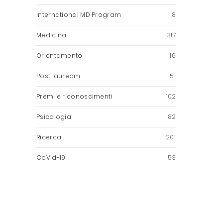
International MD Program
8
Medicina
317
Orientamento
16
Post lauream
51
Premi e riconoscimenti
102
Psicologia
82
Ricerca
201
CoVid-19
53