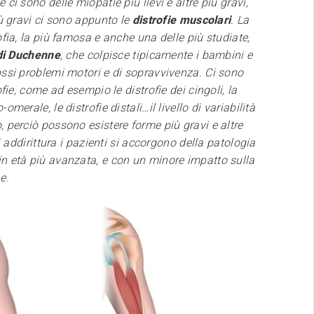
 ci sono delle miopatie più lievi e altre più gravi,
iù gravi ci sono appunto le
distrofie muscolari
. La
ofia, la più famosa e anche una delle più studiate,
 di Duchenne
, che colpisce tipicamente i bambini e
ssi problemi motori e di sopravvivenza. Ci sono
ofie, come ad esempio le distrofie dei cingoli, la
omerale, le distrofie distali…il livello di variabilità
 perciò possono esistere forme più gravi e altre
ui addirittura i pazienti si accorgono della patologia
n età più avanzata, e con un minore impatto sulla
e.