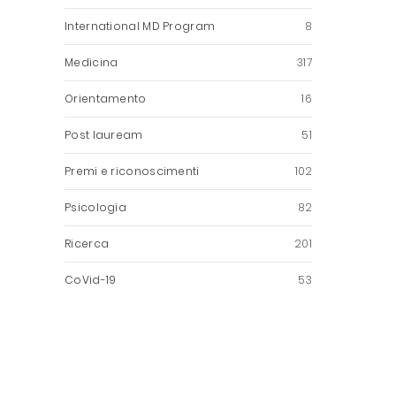
International MD Program
8
Medicina
317
Orientamento
16
Post lauream
51
Premi e riconoscimenti
102
Psicologia
82
Ricerca
201
CoVid-19
53