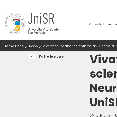
Offerta Formati
Home Page
News
Vivavoce partner scientifico del Centro di
Viva
Tutte le news
scien
Neur
UniS
22 ottobre 20