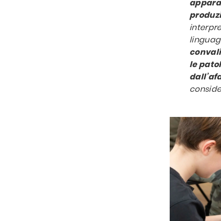
apparati
produz
interpr
linguagg
convali
le pato
dall’af
conside