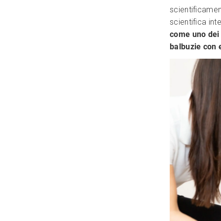
scientificamen
scientifica int
come uno dei 
balbuzie con e