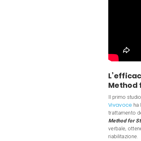
L’effica
Method f
Il primo studi
Vivavoce
ha l
trattamento d
Method for St
verbale, ottene
riabilitazione.