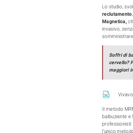
Lo studio, svo
reclutamento
Magnetica,
ch
invasivo, senz
somministrare 
Soffri di 
cervello? P
maggiori i
Vivavo
Il metodo MRM
balbuziente e 
professionisti
l’unico metodo 