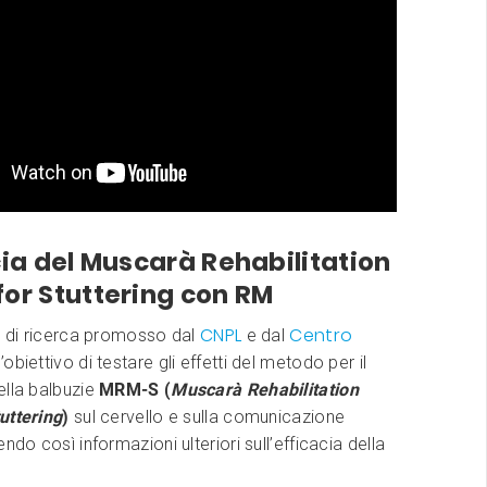
cia del Muscarà Rehabilitation
or Stuttering con RM
CNPL
Centro
o di ricerca promosso dal
e dal
’obiettivo di testare gli effetti del metodo per il
ella balbuzie
MRM-S (
Muscarà Rehabilitation
uttering
)
sul cervello e sulla comunicazione
ndo così informazioni ulteriori sull’efficacia della