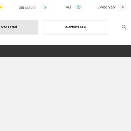
FAQ
Switch to
Siti esterni
ntattaci
Iscriviti ora
Searc