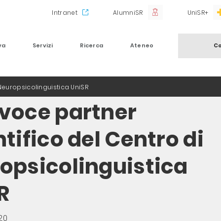
Intranet
AlumniSR
UniSR+
va
Servizi
Ricerca
Ateneo
Co
 Neuropsicolinguistica UniSR
voce partner
tifico del Centro di
opsicolinguistica
R
20