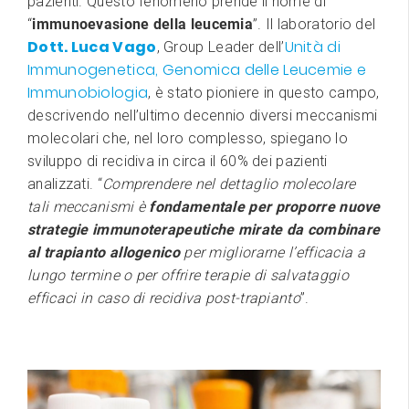
pazienti. Questo fenomeno prende il nome di
“
immunoevasione della leucemia
”. Il laboratorio del
Dott. Luca Vago
Unità di
, Group Leader dell’
Immunogenetica, Genomica delle Leucemie e
Immunobiologia
, è stato pioniere in questo campo,
descrivendo nell’ultimo decennio diversi meccanismi
molecolari che, nel loro complesso, spiegano lo
sviluppo di recidiva in circa il 60% dei pazienti
analizzati. “
Comprendere nel dettaglio molecolare
tali meccanismi è
fondamentale per proporre nuove
strategie immunoterapeutiche mirate da combinare
al trapianto allogenico
per migliorarne l’efficacia a
lungo termine o per offrire terapie di salvataggio
efficaci in caso di recidiva post-trapianto
”.