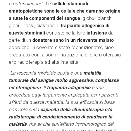
ematopoietiche
”. Le
cellule staminali
ematopoietiche sono le cellule che daranno origine
a tutte le componenti del sangue
: globuli bianchi,
globuli rossi, piastrine. Il
trapianto allogenico
di
queste staminali
consiste nella loro
infusione
da
parte di un
donatore sano in un ricevente malato
,
dopo che il ricevente è stato “condizionato”, cioè
preparato con la somministrazione di chemioterapia
e/o radioterapia ad alta intensità.
“
La leucemia mieloide acuta è una
malattia
tumorale del sangue molto aggressiva, complessa
ed eterogenea
. Il
trapianto allogenico
è una
procedura oggi largamente impiegata per i pazienti
affetti da questa malattia; la sua efficacia si basa
non solo sulla
capacità della chemioterapia e/o
radioterapia di condizionamento di eradicare la
malattia
, ma anche sull’effetto immunologico del