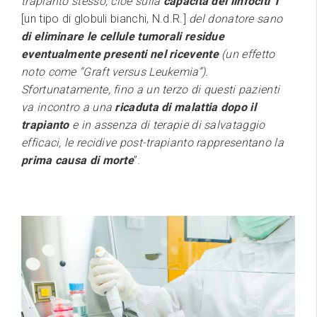
trapianto stesso, cioè sulla
capacità dei linfociti T
[un tipo di globuli bianchi, N.d.R.]
del donatore sano
di eliminare le cellule tumorali residue
eventualmente presenti nel ricevente
(un effetto
noto come “
Graft versus Leukemia”).
Sfortunatamente, fino a un terzo di questi pazienti
va incontro a una
ricaduta di malattia dopo il
trapianto
e in assenza di terapie di salvataggio
efficaci, le recidive post-trapianto rappresentano la
prima causa di morte
”.