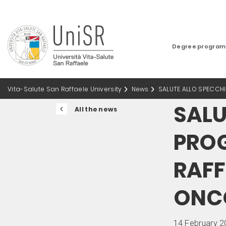
Degree progra
Vita-Salute San Raffaele University
News
SALUTE ALLO SPECCHI
SALU
All the news
PROG
RAFF
ONC
14 February 