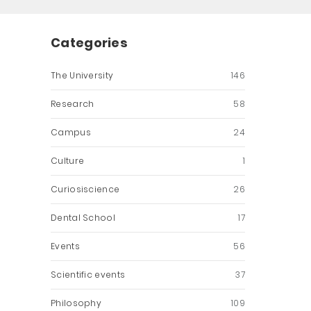
Categories
The University
146
Research
58
Campus
24
Culture
1
Curiosiscience
26
Dental School
17
Events
56
Scientific events
37
Philosophy
109