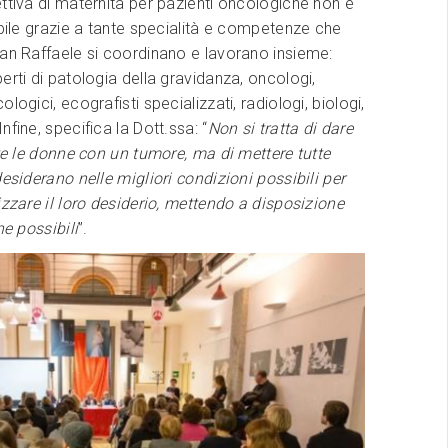
ttiva di maternità per pazienti oncologiche non è
ibile grazie a tante specialità e competenze che
an Raffaele si coordinano e lavorano insieme:
erti di patologia della gravidanza, oncologi,
logici, ecografisti specializzati, radiologi, biologi,
fine, specifica la Dott.ssa: “
Non si tratta di dare
tte le donne con un tumore, ma di mettere tutte
desiderano nelle migliori condizioni possibili per
izzare il loro desiderio, mettendo a disposizione
he possibili
”.