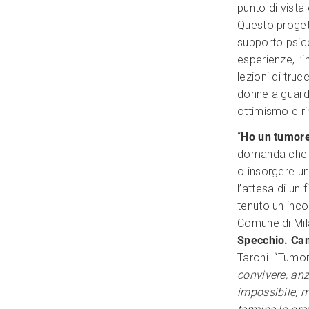
punto di vista
Questo progett
supporto psico
esperienze, l’i
lezioni di tru
donne a guard
ottimismo e r
“
Ho un tumor
domanda che s
o insorgere un
l’attesa di un f
tenuto un incon
Comune di Mila
Specchio. Ca
Taroni. “Tumor
convivere, anz
impossibile, m