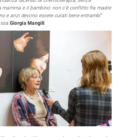
avidanza facendo la chemioterapia, senza
la mamma e il bambino: non c’è conflitto fra madre
ono e anzi devono essere curati bene entrambi
”
t.ssa
Giorgia Mangili
.