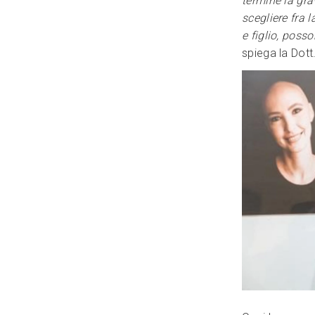
termine la gr
scegliere fra 
e figlio, poss
spiega la Dot