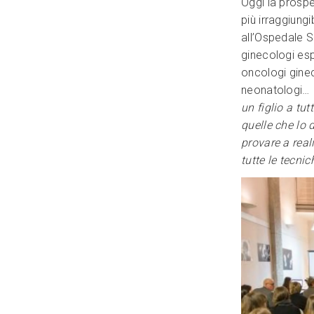
Oggi la prospe
più irraggiung
all’Ospedale S
ginecologi esp
oncologi gineco
neonatologi… In
un figlio a tu
quelle che lo 
provare a real
tutte le tecnic