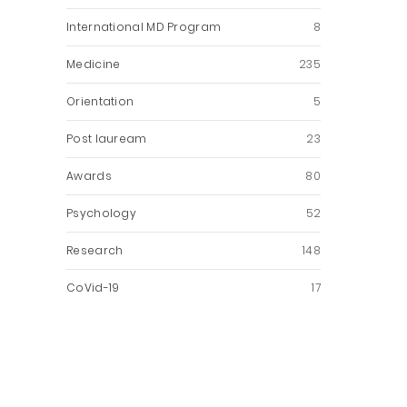
International MD Program
8
Medicine
235
Orientation
5
Post lauream
23
Awards
80
Psychology
52
Research
148
CoVid-19
17