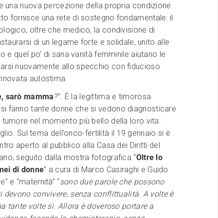
 e una nuova percezione della propria condizione.
o fornisce una rete di sostegno fondamentale: il
logico, oltre che medico, la condivisione di
nstaurarsi di un legame forte e solidale, unito alle
cco e quel po’ di sana vanità femminile aiutano le
arsi nuovamente allo specchio con fiducioso
innovata autostima.
e, sarò mamma
?”. È la legittima e timorosa
i fanno tante donne che si vedono diagnosticare
 tumore nel momento più bello della loro vita:
iglio. Sul tema dell’onco-fertilità il 19 gennaio si è
tro aperto al pubblico alla Casa dei Diritti del
no, seguito dalla mostra fotografica “
Oltre lo
mei di donne
” a cura di Marco Casiraghi e Guido
e” e “maternità” “
sono due parole che possono
i devono convivere, senza conflittualità. A volte è
a tante volte sì. Allora è doveroso portare a