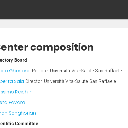
enter composition
rectory Board
rico Gherlone
Rettore, Università Vita-Salute San Raffaele
berta Sala
Director, Università Vita-Salute San Raffaele
ssimo Reichlin
eta Favara
rah Songhorian
ientific Committee