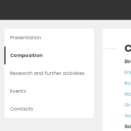
Presentation
C
Composition
Di
En
Research and further activities
Ro
Events
Ma
Gr
Contacts
Sa
Sc