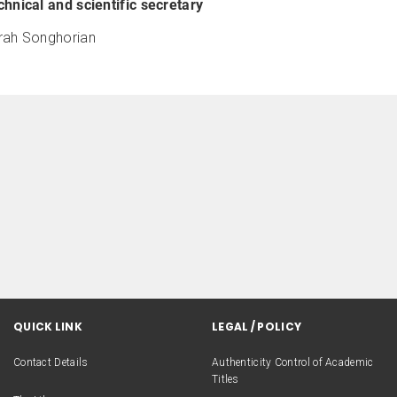
chnical and scientific secretary
rah Songhorian
QUICK LINK
LEGAL / POLICY
Contact Details
Authenticity Control of Academic
Titles