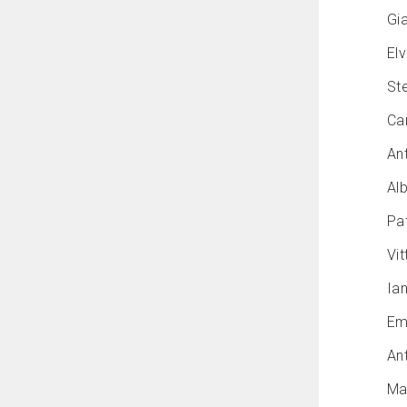
Gi
Elv
Ste
Car
Ant
Alb
Pat
Vit
Ian
Em
An
Mar