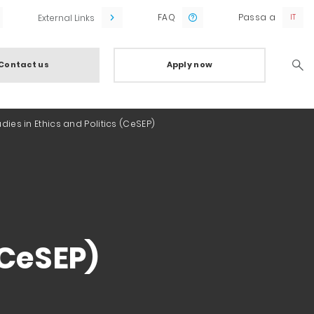
FAQ
Passa a
External Links
Contact us
Apply now
Searc
dies in Ethics and Politics (CeSEP)
(CeSEP)