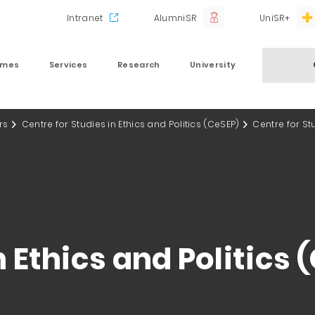
Intranet
AlumniSR
UniSR+
mmes
Services
Research
University
rs
Centre for Studies in Ethics and Politics (CeSEP)
Centre for Stu
n Ethics and Politics 