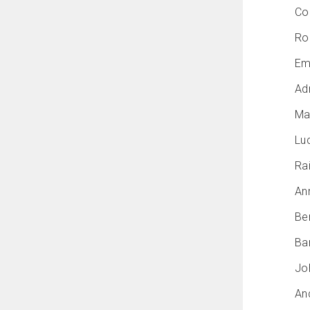
Cor
Rob
Emi
Adr
Mau
Luc
Rai
Ann
Be
Bar
Jo
An