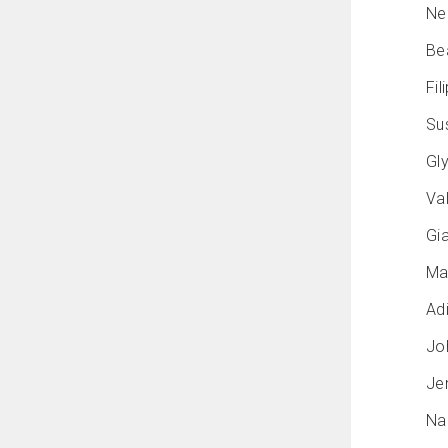
Nei
Bea
Fil
Su
Gl
Val
Gi
Mar
Ad
Jo
Je
Nad