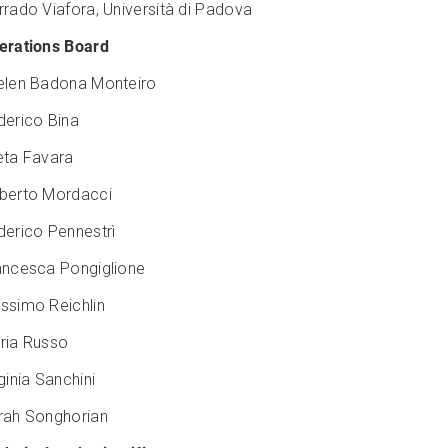
rrado Viafora, Università di Padova
erations Board
elen Badona Monteiro
derico Bina
eta Favara
berto Mordacci
derico Pennestrì
ancesca Pongiglione
ssimo Reichlin
ria Russo
ginia Sanchini
rah Songhorian