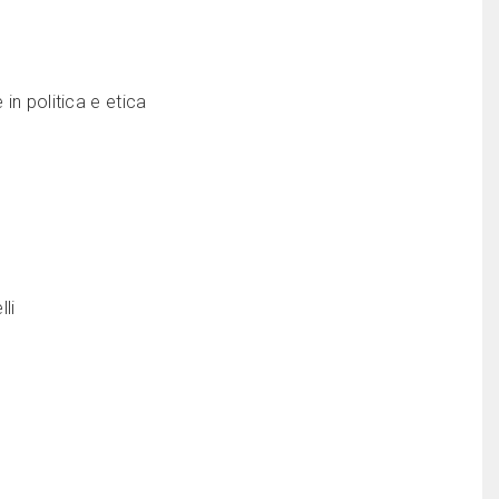
o
in politica e etica
li