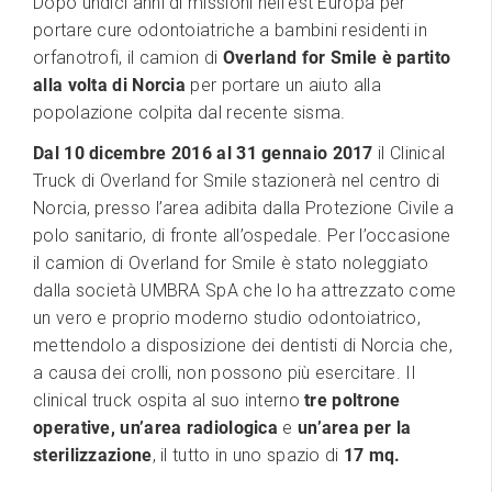
Dopo undici anni di missioni nell’est Europa per
portare cure odontoiatriche a bambini residenti in
orfanotrofi, il camion di
Overland for Smile è partito
alla volta di Norcia
per portare un aiuto alla
popolazione colpita dal recente sisma.
Dal 10 dicembre 2016 al 31 gennaio 2017
il Clinical
Truck di Overland for Smile stazionerà nel centro di
Norcia, presso l’area adibita dalla Protezione Civile a
polo sanitario, di fronte all’ospedale. Per l’occasione
il camion di Overland for Smile è stato noleggiato
dalla società UMBRA SpA che lo ha attrezzato come
un vero e proprio moderno studio odontoiatrico,
mettendolo a disposizione dei dentisti di Norcia che,
a causa dei crolli, non possono più esercitare. Il
clinical truck ospita al suo interno
tre poltrone
operative, un’area radiologica
e
un’area per la
sterilizzazione
, il tutto in uno spazio di
17 mq.