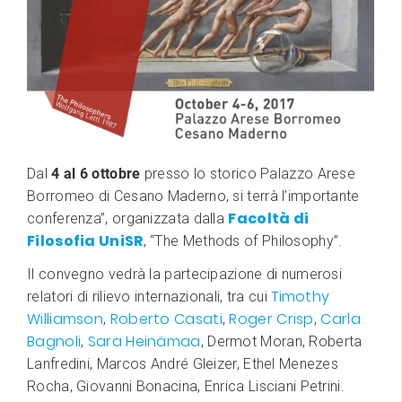
Dal
4 al 6 ottobre
presso lo storico Palazzo Arese
Borromeo di Cesano Maderno, si terrà l’importante
Facoltà di
conferenza”, organizzata dalla
Filosofia UniSR
, “The Methods of Philosophy”.
Il convegno vedrà la partecipazione di numerosi
Timothy
relatori di rilievo internazionali, tra cui
Williamson
Roberto Casati
Roger Crisp
Carla
,
,
,
Bagnoli
Sara Heinämaa
,
, Dermot Moran, Roberta
Lanfredini, Marcos André Gleizer, Ethel Menezes
Rocha, Giovanni Bonacina, Enrica Lisciani Petrini.