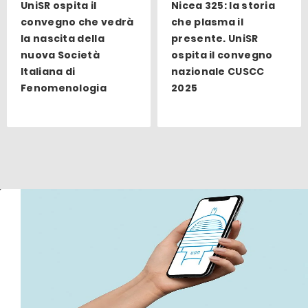
UniSR ospita il
Nicea 325: la storia
convegno che vedrà
che plasma il
la nascita della
presente. UniSR
nuova Società
ospita il convegno
Italiana di
nazionale CUSCC
Fenomenologia
2025