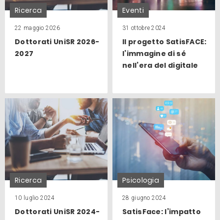
Ricerca
Eventi
22 maggio 2026
31 ottobre 2024
Dottorati UniSR 2026-
Il progetto SatisFACE:
2027
l’immagine di sé
nell’era del digitale
Ricerca
Psicologia
10 luglio 2024
28 giugno 2024
Dottorati UniSR 2024-
SatisFace: l’impatto