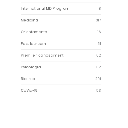
International MD Program
8
Medicina
317
Orientamento
16
Post lauream
51
Premi e riconoscimenti
102
Psicologia
82
Ricerca
201
CoVid-19
53