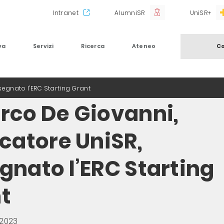
Intranet
AlumniSR
UniSR+
va
Servizi
Ricerca
Ateneo
Co
segnato l’ERC Starting Grant
rco De Giovanni,
rcatore UniSR,
gnato l’ERC Starting
t
 2023