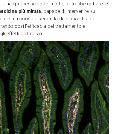
ndi quali processi mette in atto, potrebbe gettare le
edicina più mirata
, capace di intervenire su
ee della mucosa a seconda della malattia da
iorando così l'efficacia del trattamento e
i effetti collaterali.