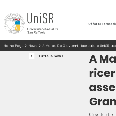
Offerta Formati
Home Page
News
A Marco De Giovanni, ricercatore UniSR, as
A Ma
Tutte le news
rice
asse
Gran
06 settembre