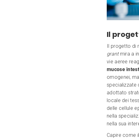
Il proge
Il progetto di
grant
mira a in
vie aeree reag
mucose intesti
omogenei, ma 
specializzate 
adottato strat
locale dei tes
delle cellule e
nella special
nella sua inter
Capire come i