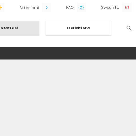
FAQ
Switch to
Siti esterni
ntattaci
Iscriviti ora
Searc