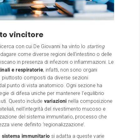
tto vincitore
 ricerca con cui De Giovanni ha vinto lo
starting
dagare come diverse regioni dell'intestino o delle
iscano in presenza di infezioni o infiammazioni. Le
nali e respiratorie
, infatti, non sono organi
piuttosto composti da diverse sezioni
dal punto di vista anatomico. Ogni sezione ha
egie di difesa uniche per mantenere l'equilibrio
suti. Questo include
variazioni
nella composizione
piteliali, nell'integrità del rivestimento mucoso e
izzazione del sistema immunitario, processo che
ezza viene definito ‘regionalizzazione’.
l
sistema immunitario
si adatta a queste varie