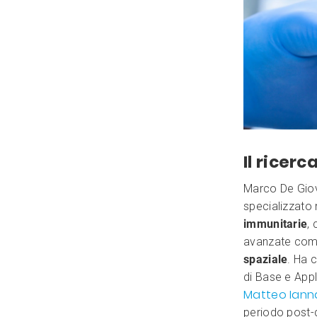
Il ricer
Marco De Giova
specializzato 
immunitarie
,
avanzate com
spaziale
. Ha 
di Base e Appl
Matteo Ian
periodo post-d