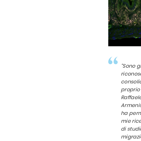
“Sono g
riconos
consoli
proprio 
Raffael
Armenis
ha perme
mie ric
di stud
migrazi