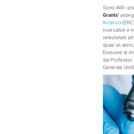
Sono 400 i pre
Grants’
assegn
Ricerca
(ERC),
ricercatori e r
selezionati a
quasi un anno
Divisione di Im
dal Professor
Generale UniS