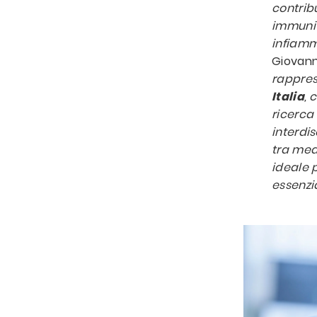
contribu
immunit
infiamm
Giovann
rappre
Italia
, 
ricerca
interdis
tra med
ideale p
essenzia