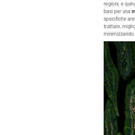
regioni, e qui
basi per una
m
specifiche ar
trattare, migl
minimizzando gl