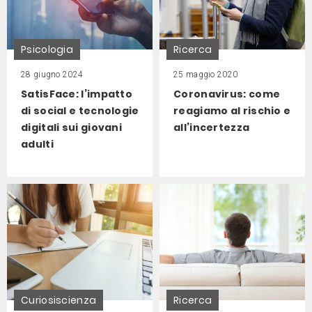
Psicologia
Ricerca
28 giugno 2024
25 maggio 2020
SatisFace: l’impatto
Coronavirus: come
di social e tecnologie
reagiamo al rischio e
digitali sui giovani
all’incertezza
adulti
Curiosiscienza
Ricerca