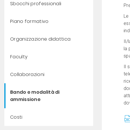
Sbocchi professionali
Pr
Le
Piano formativo
es
ind
Organizzazione didattica
Il/
la
sp
Faculty
Il
Collaborazioni
te
ric
do
Bando e modalità di
att
ammissione
do
Costi