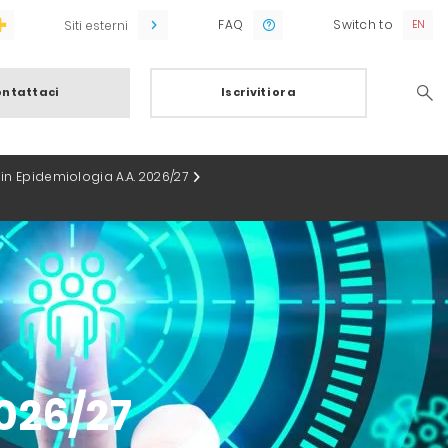
FAQ
Switch to
Siti esterni
ntattaci
Iscriviti ora
Searc
lo in Epidemiologia A.A. 2026/27
2026/27