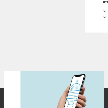
At
Num
Nu