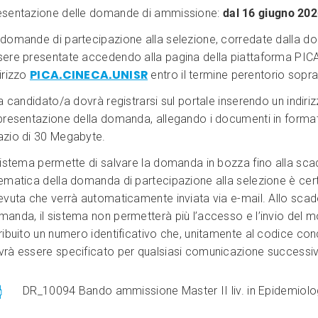
esentazione delle domande di ammissione:
dal 16 giugno 202
 domande di partecipazione alla selezione, corredate dalla 
sere presentate accedendo alla pagina della piattaforma PIC
PICA.CINECA.UNISR
irizzo
entro il termine perentorio sopr
la candidato/a dovrà registrarsi sul portale inserendo un indirizzo
 presentazione della domanda, allegando i documenti in forma
azio di 30 Megabyte.
 sistema permette di salvare la domanda in bozza fino alla sc
lematica della domanda di partecipazione alla selezione è cer
evuta che verrà automaticamente inviata via e-mail. Allo scade
manda, il sistema non permetterà più l’accesso e l’invio del 
ribuito un numero identificativo che, unitamente al codice con
vrà essere specificato per qualsiasi comunicazione successi
DR_10094 Bando ammissione Master II liv. in Epidemiol