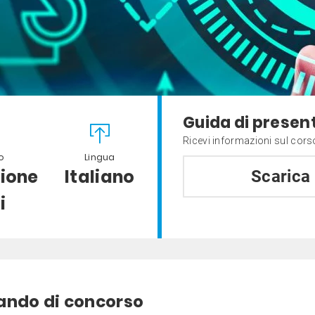
Guida di presen
Ricevi informazioni sul cors
o
Lingua
ione
Italiano
Scarica
i
ando di concorso