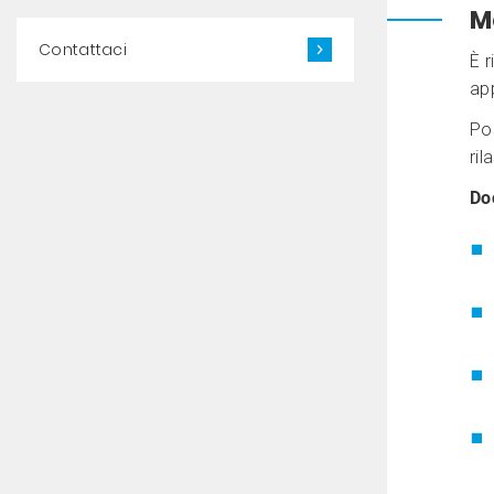
M
Contattaci
È r
ap
Po
ril
Do