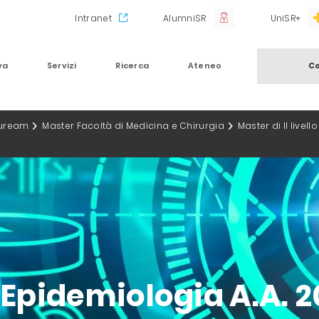
Intranet
AlumniSR
UniSR+
va
Servizi
Ricerca
Ateneo
Co
auream
Master Facoltà di Medicina e Chirurgia
Master di II livel
in Epidemiologia A.A. 