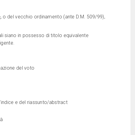
e
, o del vecchio ordinamento (ante D.M. 509/99),
 siano in possesso di titolo equivalente
igente.
cazione del voto
l'indice e del riassunto/abstract
tà