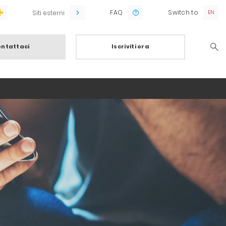
FAQ
Switch to
Siti esterni
ntattaci
Iscriviti ora
Searc