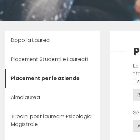
Dopo la Laurea
P
Placement Studenti e Laureati
Le 
tit
Placement per le aziende
Il 
R
Almalaurea
Se
Tirocini post lauream Psicologia
Magistrale