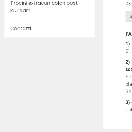
Tirocini extracurricolari post-
Are
lauream
Contatti
F
1)
Sì.
2) 
sca
Se 
pl
Se 
3)
Uti