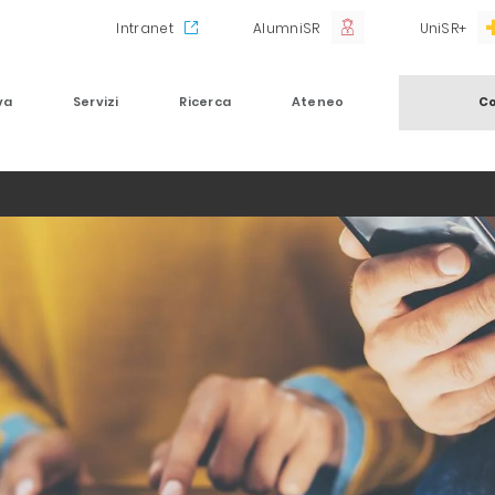
Intranet
AlumniSR
UniSR+
va
Servizi
Ricerca
Ateneo
Co