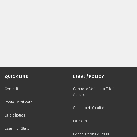
QUICK LINK
LEGAL / POLICY
Contatti
Controllo Veridicità Titoli
Accademici
Posta Certificata
Sistema di Qualità
La biblioteca
Patrocini
Esami di Stato
Fondo attività culturali